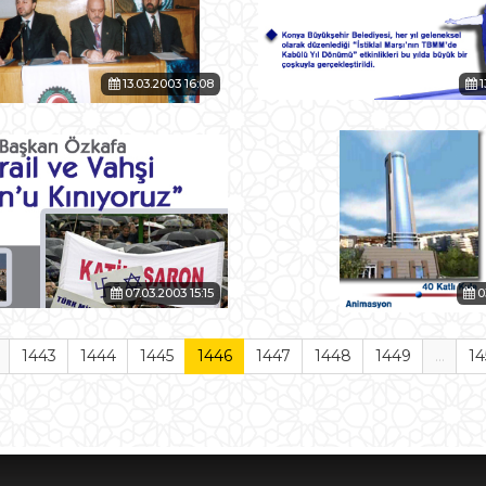
13.03.2003 16:08
1
07.03.2003 15:15
0
1443
1444
1445
1446
1447
1448
1449
...
14