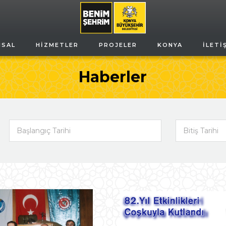
MSAL
HIZMETLER
PROJELER
KONYA
İLETI
Haberler
Başlangıç Tarihi
Bitiş Tarihi