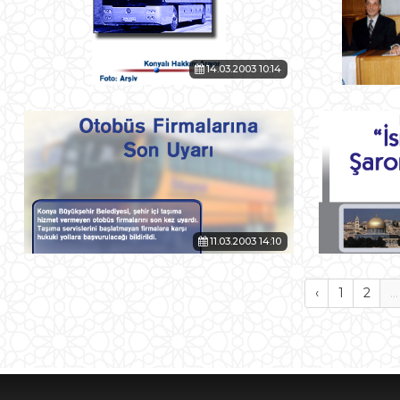
14.03.2003 10:14
11.03.2003 14:10
‹
1
2
...