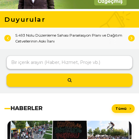
Duyurular
K DEFA
S.493 Nolu Düzenleme Sahası Parselasyon Planı ve Dağıtım
K.859 N
Cetvellerinin Askı İlanı
Cetveller
Bir içerik arayın (Haber, Hizmet, Proje vb.)
HABERLER
Tümü