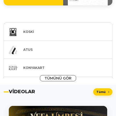
09
AĞU
KOSKİ
Velespit Müzesi Spor
Söyleşileri
ATUS
KONYAKART
TÜMÜNÜ GÖR
11
AĞU
Eğitim Destekleri
VİDEOLAR
Tümü
Bando ve Mehteran
Takımı
Aile Ve Toplum