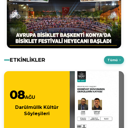
07
AĞU
Sinema Akşamları
ETKİNLİKLER
Tümü
08
AĞU
Darülmüllk Kültür
Söyleşileri