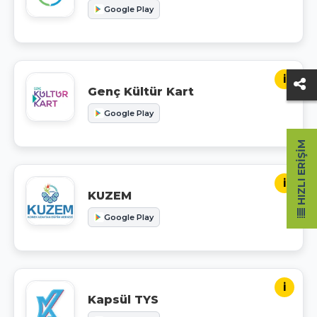
Google Play
i
Genç Kültür Kart
Google Play
HIZLI ERIŞIM
i
KUZEM
Google Play
i
Kapsül TYS