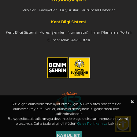
Projeler
Faaliyetler
Duyurular
Kurumsal Haberler
Kent Bilgi Sistemi
Kent Bilgi Sistemi
Adres İşlemleri (Numarataj)
İmar Planlama Portalı
E-İmar Planı Askı Listesi
Sizi diğer kullanıcılardan ayırt etmek için bu web sitesinde çerezler
kullanmaktayız. Bu veriler, kullanıcı deneyiminizi geliştirmek için
kullanılmaktadır.
Bu web sitesini kullanmaya devam ederek çerez kullanımımıza izin vermiş
Copyright 2026, www.konya.bel.tr - Tüm Hakları Saklıdır - Bilgi İşlem Dairesi
Başkanlığı
olursunuz. Daha fazla bilgi için lütfen
Çerez Politikamıza
bakınız.
KABUL ET