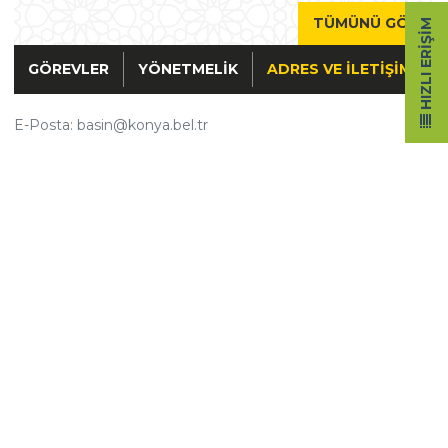
TÜMÜNÜ GÖR
HIZLI ERIŞIM
GÖREVLER
YÖNETMELIK
ADRES VE İLETIŞIM
E-Posta: basin@konya.bel.tr