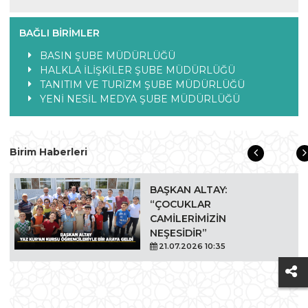
BAĞLI BIRIMLER
BASIN ŞUBE MÜDÜRLÜĞÜ
HALKLA İLİŞKİLER ŞUBE MÜDÜRLÜĞÜ
TANITIM VE TURİZM ŞUBE MÜDÜRLÜĞÜ
YENİ NESİL MEDYA ŞUBE MÜDÜRLÜĞÜ
Birim Haberleri
BAŞKAN ALTAY:
“ÇOCUKLAR
CAMİLERİMİZİN
NEŞESİDİR”
21.07.2026 10:35