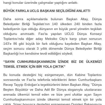
hangi konular üzerinde çalışmalar yaptığını anlattı.
BÜYÜK FARKLA UCLG BAŞKANI SEÇİLDİĞİNİ ANLATTI
Daha sonra açıklamalarda bulunan Başkan Altay, Dünya
Belediyeler Birliği Teşkilatı’nın 140 ülkeden 240 binden fazla
belediyenin üye olduğu dünyanın en büyük yerel yönetim teşkilatı
olduğunu anımsattı. Fas’ta yapılan UCLG Dünya Konseyi
Toplantısı’nda diğer aday Meksiko City’e karşı çıkan sonucun
143'e 86 gibi büyük bir fark olduğunu kaydeden Başkan Altay,
seçim sonucu olarak 3 yıllık dönemde Dünya Belediyeler Birliği
Başkanlığı’nın kendisine tevdi edildiğini söyledi.
“SAYIN CUMHURBAŞKANIMIZIN İZİNDE BİZ DE ÜLKEMİZİ
TEMSİL ETMEK İÇİN BİR YOLA ÇIKTIK”
Bu konuda desteğini hiç esirgemeyen, dün Kabine Toplantısı
sonrasında ve Fas'ta telefonla tebriklerini ileten Cumhurbaşkanı
Recep Tayyip Erdoğan'a teşekkürlerini ileten Başkan Altay, “Dünya
Beşten Büyüktür ve Daha Adil Bir Dünya sloganıyla uluslararası
arenada ülkemizi temsil eden ve bize yeni ufuklar açan Sayın
Cumhurbaşkanımızın izinde ülkemizi temsil etmek için bir yola
çıktık. Süreç boyunca desteğini esirgemeyen Dışişleri Bakanımıza