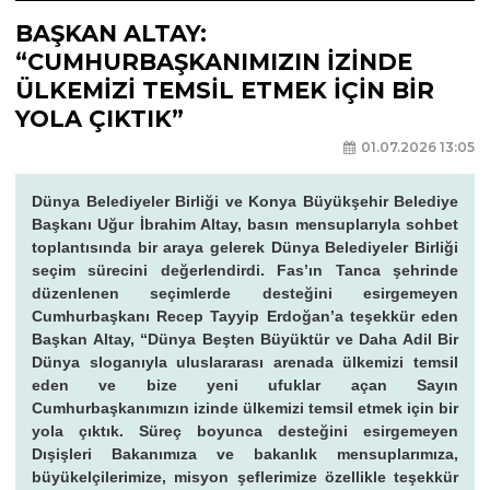
BAŞKAN ALTAY:
“CUMHURBAŞKANIMIZIN İZİNDE
ÜLKEMİZİ TEMSİL ETMEK İÇİN BİR
YOLA ÇIKTIK”
01.07.2026 13:05
Dünya Belediyeler Birliği ve Konya Büyükşehir Belediye
Başkanı Uğur İbrahim Altay, basın mensuplarıyla sohbet
toplantısında bir araya gelerek Dünya Belediyeler Birliği
seçim sürecini değerlendirdi. Fas’ın Tanca şehrinde
düzenlenen seçimlerde desteğini esirgemeyen
Cumhurbaşkanı Recep Tayyip Erdoğan’a teşekkür eden
Başkan Altay, “Dünya Beşten Büyüktür ve Daha Adil Bir
Dünya sloganıyla uluslararası arenada ülkemizi temsil
eden ve bize yeni ufuklar açan Sayın
Cumhurbaşkanımızın izinde ülkemizi temsil etmek için bir
yola çıktık. Süreç boyunca desteğini esirgemeyen
Dışişleri Bakanımıza ve bakanlık mensuplarımıza,
büyükelçilerimize, misyon şeflerimize özellikle teşekkür