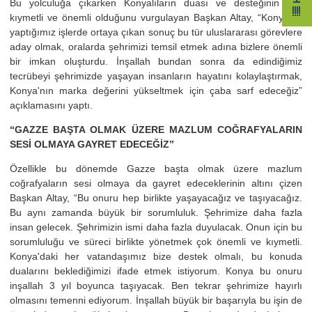
Bu yolculuğa çıkarken Konyalıların duası ve desteğinin çok
kıymetli ve önemli olduğunu vurgulayan Başkan Altay, “Konya'da
yaptığımız işlerde ortaya çıkan sonuç bu tür uluslararası görevlere
aday olmak, oralarda şehrimizi temsil etmek adına bizlere önemli
bir imkan oluşturdu. İnşallah bundan sonra da edindiğimiz
tecrübeyi şehrimizde yaşayan insanların hayatını kolaylaştırmak,
Konya'nın marka değerini yükseltmek için çaba sarf edeceğiz”
açıklamasını yaptı.
“GAZZE BAŞTA OLMAK ÜZERE MAZLUM COĞRAFYALARIN
SESİ OLMAYA GAYRET EDECEĞİZ”
Özellikle bu dönemde Gazze başta olmak üzere mazlum
coğrafyaların sesi olmaya da gayret edeceklerinin altını çizen
Başkan Altay, “Bu onuru hep birlikte yaşayacağız ve taşıyacağız.
Bu aynı zamanda büyük bir sorumluluk. Şehrimize daha fazla
insan gelecek. Şehrimizin ismi daha fazla duyulacak. Onun için bu
sorumluluğu ve süreci birlikte yönetmek çok önemli ve kıymetli.
Konya'daki her vatandaşımız bize destek olmalı, bu konuda
dualarını beklediğimizi ifade etmek istiyorum. Konya bu onuru
inşallah 3 yıl boyunca taşıyacak. Ben tekrar şehrimize hayırlı
olmasını temenni ediyorum. İnşallah büyük bir başarıyla bu işin de