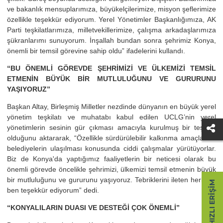
ve bakanlık mensuplarımıza, büyükelçilerimize, misyon şeflerimize
özellikle teşekkür ediyorum. Yerel Yönetimler Başkanlığımıza, AK
Parti teşkilatlarımıza, milletvekillerimize, çalışma arkadaşlarımıza
şükranlarımı sunuyorum. İnşallah bundan sonra şehrimiz Konya,
önemli bir temsil görevine sahip oldu” ifadelerini kullandı.
“BU ÖNEMLİ GÖREVDE ŞEHRİMİZİ VE ÜLKEMİZİ TEMSİL
ETMENİN BÜYÜK BİR MUTLULUĞUNU VE GURURUNU
YAŞIYORUZ”
Başkan Altay, Birleşmiş Milletler nezdinde dünyanın en büyük yerel
yönetim teşkilatı ve muhatabı kabul edilen UCLG’nin yerel
yönetimlerin sesinin gür çıkması amacıyla kurulmuş bir teşkilat
olduğunu aktararak, “Özellikle sürdürülebilir kalkınma amaçlarına
belediyelerin ulaşılması konusunda ciddi çalışmalar yürütüyorlar.
Biz de Konya'da yaptığımız faaliyetlerin bir neticesi olarak bu
önemli görevde öncelikle şehrimizi, ülkemizi temsil etmenin büyük
bir mutluluğunu ve gururunu yaşıyoruz. Tebriklerini ileten herkese
HIZLI ERIŞIM
ben teşekkür ediyorum” dedi.
“KONYALILARIN DUASI VE DESTEĞİ ÇOK ÖNEMLİ”