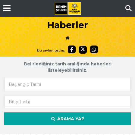
Ar
Haberler
Bu sayfayı paylaş
Belirlediğiniz tarih aralığında haberleri
listeleyebilirsiniz.
Başlangıç Tarihi
Bitiş Tarihi
ARAMA YAP