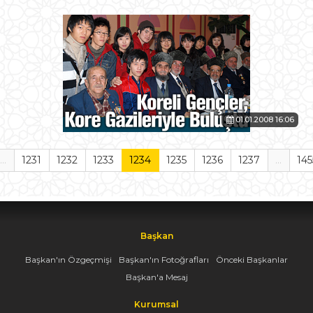
01.01.2008 16:06
...
1231
1232
1233
1234
1235
1236
1237
...
145
Başkan
Başkan'ın Özgeçmişi
Başkan'ın Fotoğrafları
Önceki Başkanlar
Başkan'a Mesaj
Kurumsal