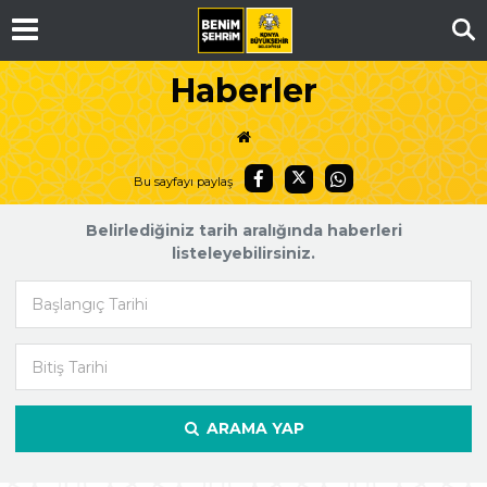
Ar
Haberler
Bu sayfayı paylaş
Belirlediğiniz tarih aralığında haberleri
listeleyebilirsiniz.
Başlangıç Tarihi
Bitiş Tarihi
ARAMA YAP