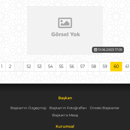
13.06.2003 17:05
1
2
...
52
53
54
55
56
57
58
59
60
61
Başkan
Başkan'ın Özgeçmişi
Başkan'ın Fotoğrafları
Önceki Başkanlar
Başkan'a Mesaj
Kurumsal