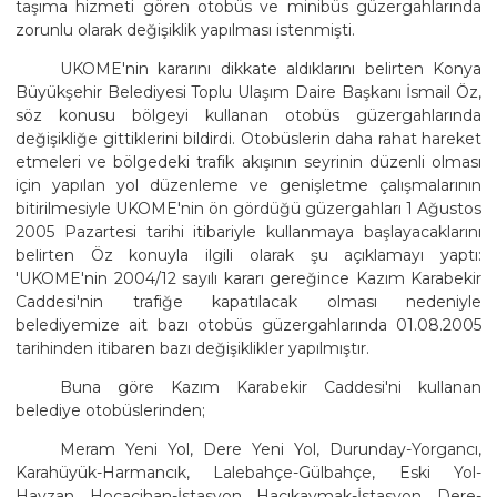
taşıma hizmeti gören otobüs ve minibüs güzergahlarında
zorunlu olarak değişiklik yapılması istenmişti.
UKOME'nin kararını dikkate aldıklarını belirten Konya
Büyükşehir Belediyesi Toplu Ulaşım Daire Başkanı İsmail Öz,
söz konusu bölgeyi kullanan otobüs güzergahlarında
değişikliğe gittiklerini bildirdi. Otobüslerin daha rahat hareket
etmeleri ve bölgedeki trafik akışının seyrinin düzenli olması
için yapılan yol düzenleme ve genişletme çalışmalarının
bitirilmesiyle UKOME'nin ön gördüğü güzergahları 1 Ağustos
2005 Pazartesi tarihi itibariyle kullanmaya başlayacaklarını
belirten Öz konuyla ilgili olarak şu açıklamayı yaptı:
'UKOME'nin 2004/12 sayılı kararı gereğince Kazım Karabekir
Caddesi'nin trafiğe kapatılacak olması nedeniyle
belediyemize ait bazı otobüs güzergahlarında 01.08.2005
tarihinden itibaren bazı değişiklikler yapılmıştır.
Buna göre Kazım Karabekir Caddesi'ni kullanan
belediye otobüslerinden;
Meram Yeni Yol, Dere Yeni Yol, Durunday-Yorgancı,
Karahüyük-Harmancık, Lalebahçe-Gülbahçe, Eski Yol-
Havzan, Hocacihan-İstasyon, Hacıkaymak-İstasyon, Dere-