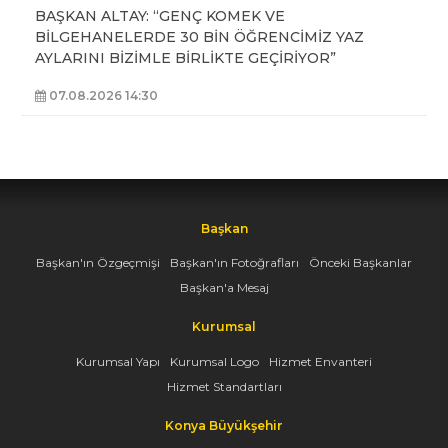
BAŞKAN ALTAY: “GENÇ KOMEK VE
BİLGEHANELERDE 30 BİN ÖĞRENCİMİZ YAZ
AYLARINI BİZİMLE BİRLİKTE GEÇİRİYOR”
07.08.2026 14:30
Başkan
Başkan'ın Özgeçmişi
Başkan'ın Fotoğrafları
Önceki Başkanlar
Başkan'a Mesaj
Kurumsal
Kurumsal Yapı
Kurumsal Logo
Hizmet Envanteri
Hizmet Standartları
Konya Büyükşehir