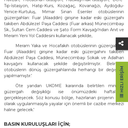
Tıp-İstasyon, Hatıp-Kurs, Kozağaç, Kovanağzı, Aydoğdu-
Yenice-Kurtuluş, Mimar Sinan Esenler otobüslerinin
güzergahları: Fuar (Alaaddin) girişine kadar eski güzergahı
takiben Abdülezel Paşa Caddesi (Fuar arkası) Müneccimbaşı
Sk., Sultan Cem Caddesi ve Şato Form Kavşağı'ndan Anıt ve
Meram Yeni Yol Caddesini kullanacak şekilde,
Meram Yaka ve Hocafakıh otobüslerinin güzergahları:
Fuar (Alaaddin) girişine kadar eski güzergahını takiben
Abdülezel Paşa Caddesi, Müneccimbaşı Sokak ve Adalhan
kavşağını kullanacak şekilde değiştirilmiştir. Belirtilen
HIZLI ERIŞIM
otobüslerin dönüş güzergahlarında herhangi bir değişiklik
yapılmamıştır.'
Öte yandan UKOME kararında belirtilen minibüs
güzergah değişikliği ise önümüzdeki haftalarda
gerçekleşecek. Söz konusu bölge, hazırlanan projenin tam
olarak uygulanmasıyla yayalar için önemli bir cazibe merkezi
haline gelecek.'
BASIN KURULUŞLARI IÇIN;