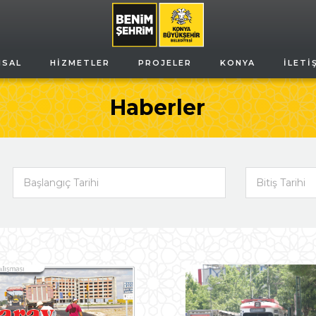
MSAL
HIZMETLER
PROJELER
KONYA
İLETI
Haberler
Başlangıç Tarihi
Bitiş Tarihi