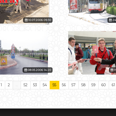
10.07.2006 09:30
24
08.05.2006 14:20
1
1
2
...
52
53
54
55
56
57
58
59
60
61