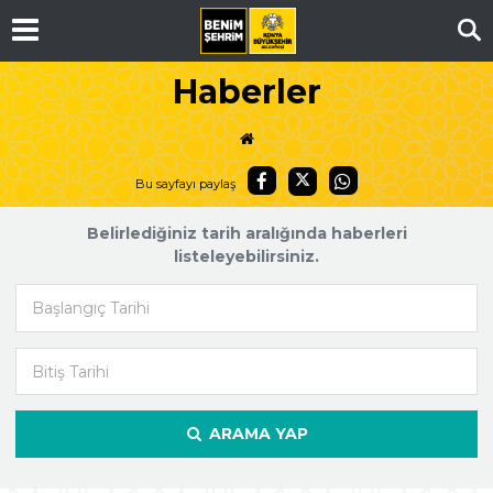
Ar
Haberler
Bu sayfayı paylaş
Belirlediğiniz tarih aralığında haberleri
listeleyebilirsiniz.
Başlangıç Tarihi
Bitiş Tarihi
ARAMA YAP