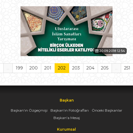
20.09.2018 12:54
...
199
200
201
202
203
204
205
...
251
Başkan
Başkan'ın Özgeçmişi
Başkan'ın Fotoğrafları
Önceki Başkanlar
Başkan'a Mesaj
Kurumsal