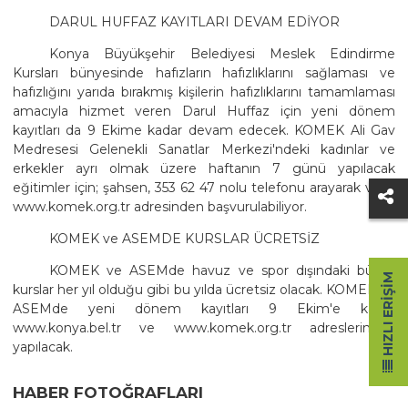
DARUL HUFFAZ KAYITLARI DEVAM EDİYOR
Konya Büyükşehir Belediyesi Meslek Edindirme
Kursları bünyesinde hafızların hafızlıklarını sağlaması ve
hafızlığını yarıda bırakmış kişilerin hafızlıklarını tamamlaması
amacıyla hizmet veren Darul Huffaz için yeni dönem
kayıtları da 9 Ekime kadar devam edecek. KOMEK Ali Gav
Medresesi Gelenekli Sanatlar Merkezi'ndeki kadınlar ve
erkekler ayrı olmak üzere haftanın 7 günü yapılacak
eğitimler için; şahsen, 353 62 47 nolu telefonu arayarak veya
www.komek.org.tr adresinden başvurulabiliyor.
KOMEK ve ASEMDE KURSLAR ÜCRETSİZ
KOMEK ve ASEMde havuz ve spor dışındaki bütün
HIZLI ERIŞIM
kurslar her yıl olduğu gibi bu yılda ücretsiz olacak. KOMEK ve
ASEMde yeni dönem kayıtları 9 Ekim'e kadar
www.konya.bel.tr ve www.komek.org.tr adreslerinden
yapılacak.
HABER FOTOĞRAFLARI