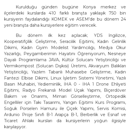
Kurulduğu günden bugüne Konya merkez ve
ilçelerdeki kurslarda 410 farklı branşta yaklaşık 750 bin
kursiyerin faydalandığı KOMEK ve ASEM'de bu dönem 24
yeni branşta daha kursiyerlere eğitim verecek.
Bu dönem ilk kez açılacak; YDS İngilizce,
Kooperatifçilik Geliştirme, Seracılık Eğitimi, Kadın Gelinlik
Dikimi, Kadın Giyim Modelist Yardımcılığı, Medya Okur
Yazarlığı, Peygamberimin Hayatını Öğreniyorum, Nesneye
Dayalı Programlama JAVA, Kültür Solucanı Yetiştiriciliği ve
Vermikompost (Solucan Dışkısı) Üretimi, Akvaryum Balıkları
Yetiştiriciliği, Yazılım Tabanlı Muhasebe Geliştirme, Kadın
Fantezi Elbise Dikimi, Linux İşletim Sistemi Yönetimi, Yazılı
Basın Muhabiri, Yedieminlik, İHA 0 - İHA 1 Drone Ehliyeti
Eğitimi, Radyo Frekanslı Model Uçak Yapımı, Biçerdöver
Bakım ve Onarımı, Mimari Görselleştirme, Ortopedik
Engelliler için Takı Tasarımı, Yangın Eğitimi Kurs Programı,
Soğuk Porselen Hamuru ile Çiçek Yapımı, Servis Komisi,
Ardunio Proje Sınıfı B-1 Arapça B-1, Berberlik ve Esnaf ve
Ticaret Ahlakı kursları da kursiyerlerin yoğun ilgisiyle
karşılaşıyor.