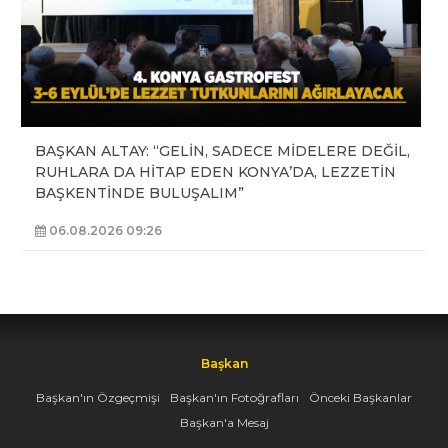
BAŞKAN ALTAY: “GELİN, SADECE MİDELERE DEĞİL,
RUHLARA DA HİTAP EDEN KONYA’DA, LEZZETİN
BAŞKENTİNDE BULUŞALIM”
06.08.2026 09:26
Başkan
Başkan'ın Özgeçmişi
Başkan'ın Fotoğrafları
Önceki Başkanlar
Başkan'a Mesaj