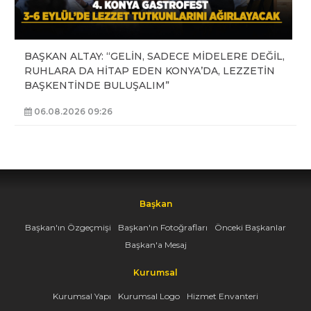
BAŞKAN ALTAY: “GELİN, SADECE MİDELERE DEĞİL,
RUHLARA DA HİTAP EDEN KONYA’DA, LEZZETİN
BAŞKENTİNDE BULUŞALIM”
06.08.2026 09:26
Başkan
Başkan'ın Özgeçmişi
Başkan'ın Fotoğrafları
Önceki Başkanlar
Başkan'a Mesaj
Kurumsal
Kurumsal Yapı
Kurumsal Logo
Hizmet Envanteri