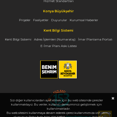
Hizmet Standartları
Konya Büyükşehir
Projeler
Faaliyetler
Duyurular
Kurumsal Haberler
Kent Bilgi Sistemi
Kent Bilgi Sistemi
Adres İşlemleri (Numarataj)
İmar Planlama Portalı
E-İmar Planı Askı Listesi
Sizi diğer kullanıcılardan ayırt etmek için bu web sitesinde çerezler
kullanmaktayız. Bu veriler, kullanıcı deneyiminizi geliştirmek için
kullanılmaktadır.
Bu web sitesini kullanmaya devam ederek çerez kullanımımıza izin vermiş
Copyright 2026, www.konya.bel.tr - Tüm Hakları Saklıdır - Bilgi İşlem Dairesi
Başkanlığı