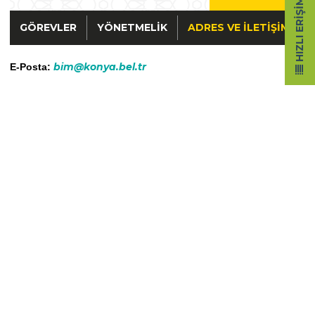
HIZLI ERIŞIM
GÖREVLER
YÖNETMELIK
ADRES VE İLETIŞIM
bim@konya.bel.tr
E-Posta: