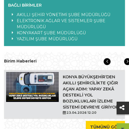
BAĞLI BIRIMLER
AKILLI ŞEHİR YÖNETİMİ ŞUBE MÜDÜRLÜĞÜ
ELEKTRONİK AĞLAR VE SİSTEMLER ŞUBE
MÜDÜRLÜĞÜ
KONYAKART ŞUBE MÜDÜRLÜĞÜ
YAZILIM ŞUBE MÜDÜRLÜĞÜ
Birim Haberleri
KONYA BÜYÜKŞEHİR’DEN
AKILLI ŞEHİRCİLİKTE ÇIĞIR
AÇAN ADIM: YAPAY ZEKÂ
DESTEKLİ YOL
BOZUKLUKLARI İZLEME
SİSTEMİ DEVREYE GİRİYOR
23.04.2026 12:20
TÜMÜNÜ GÖR