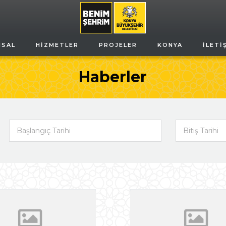
MSAL
HIZMETLER
PROJELER
KONYA
İLETI
Haberler
Başlangıç Tarihi
Bitiş Tarihi