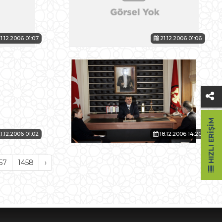
1.12.2006 01:07
21.12.2006 01:06
HIZLI ERIŞIM
1.12.2006 01:02
18.12.2006 14:20
57
1458
›