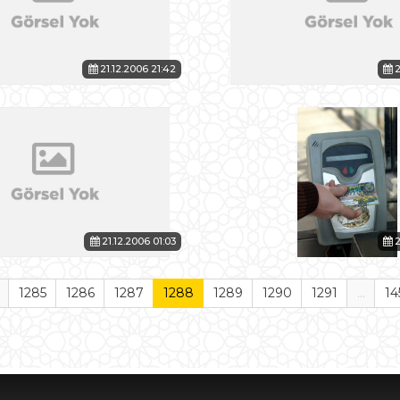
21.12.2006 21:42
2
21.12.2006 01:03
2
1285
1286
1287
1288
1289
1290
1291
...
14