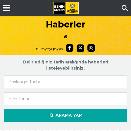
Ar
Haberler
Bu sayfayı paylaş
Belirlediğiniz tarih aralığında haberleri
listeleyebilirsiniz.
Başlangıç Tarihi
Bitiş Tarihi
ARAMA YAP