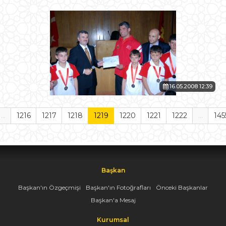
16.05.2008 12:39
...
1216
1217
1218
1219
1220
1221
1222
...
145
Başkan
Başkan'ın Özgeçmişi
Başkan'ın Fotoğrafları
Önceki Başkanlar
Başkan'a Mesaj
Kurumsal