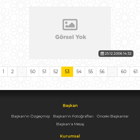
25.12.2006 14:32
1
2
...
50
51
52
53
54
55
56
...
60
61
Başkan
Başkan'ın Özgeçmişi
Başkan'ın Fotoğrafları
Önceki Başkanlar
Başkan'a Mesaj
Kurumsal