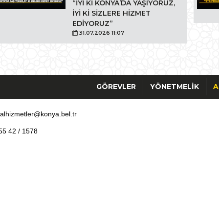
“İYİ Kİ KONYA’DA YAŞIYORUZ,
İYİ Kİ SİZLERE HİZMET
EDİYORUZ”
31.07.2026 11:07
GÖREVLER
YÖNETMELIK
A
alhizmetler@konya.bel.tr
5 42 / 1578