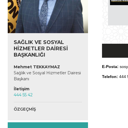
03.08.2026 13:33
SAĞLIK VE SOSYAL
HİZMETLER DAİRESİ
BAŞKANLIĞI
Mehmet TEKKAYMAZ
E-Posta:
sosy
Sağlık ve Sosyal Hizmetler Dairesi
Telefon:
444 5
Başkanı
İletişim
444 55 42
ÖZGEÇMIŞ