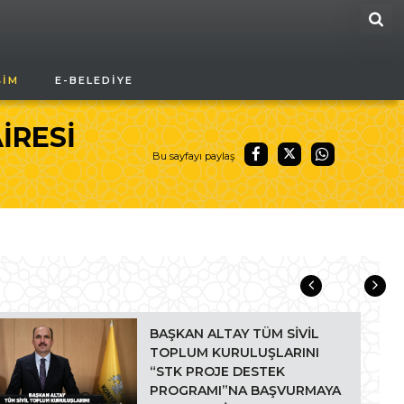
ARA
ŞIM
E-BELEDIYE
İRESİ
Bu sayfayı paylaş
BAŞKAN ALTAY TÜM SİVİL
TOPLUM KURULUŞLARINI
“STK PROJE DESTEK
PROGRAMI”NA BAŞVURMAYA