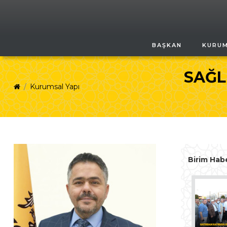
BAŞKAN
KURU
SAĞL
Kurumsal Yapı
Birim Habe
BAŞKAN ALTAY UMRE
ÖDÜLLÜ SİYER YARIŞMASINI
KAZANAN ÖĞRENCİLER VE
AİLELERİYLE BULUŞTU