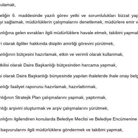
ygulamak,
liğin 6. maddesinde yazılı görev yetki ve sorumlulukları bizzat yap
eyi sağlamak, müdürlüklerin çalışmalarını denetlemek, müdürlere emir 
nlığına gelen evrakları ilgili müdürlüklere havale etmek, takibini yap
ri olarak ilgililer hakkında disiplin amirliği görevini yürütmek,
nlığının bütçesini hazırlamak, etkin ve verimli olarak kullanmak,
tkilisi olarak Daire Başkanlığı bütçesinden harcama yapmak,
lisi olarak Daire Başkanlığı bünyesinde yapılan ihalelerde ihale onay 
nlığı faaliyet raporunu hazırlamak, hazırlattırmak,
nlığının Stratejik Plan çalışmalarını yapmak, yaptırmak,
nlığı arşivini oluşturmak ve arşiv çalışmalarını yürütmek,
nlığını ilgilendiren konularda Belediye Meclisi ve Belediye Encümenine
e başvurularını ilgili müdürlüklere göndermek ve takibini yapmak,