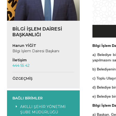
23.04.2026 12:20
BİLGİ İŞLEM DAİRESİ
BAŞKANLIĞI
Harun YİĞİT
Bilgi İşlem D
Bilgi İşlem Dairesi Başkanı
a) Belediye bi
İletişim
yapılmasını s
444 55 42
b) Belediyenin
ÖZGEÇMIŞ
c) Toplu Ulaşı
d) Belediye bi
e) Belediye bi
BAĞLI BIRIMLER
Bilgi İşlem D
AKILLI ŞEHİR YÖNETİMİ
ŞUBE MÜDÜRLÜĞÜ
a) Başkan, Gen