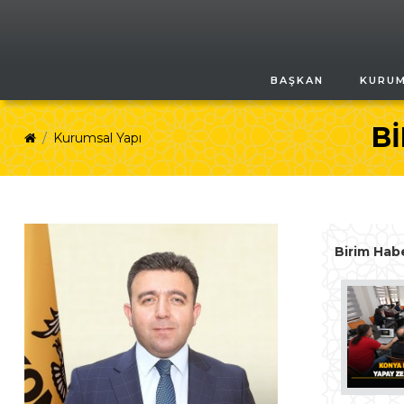
BAŞKAN
KURU
Bİ
Kurumsal Yapı
Birim Habe
KONYA BÜYÜKŞEHİR’DEN
AKILLI ŞEHİRCİLİKTE ÇIĞIR
AÇAN ADIM: YAPAY ZEKÂ
DESTEKLİ YOL
BOZUKLUKLARI İZLEME
SİSTEMİ DEVREYE GİRİYOR