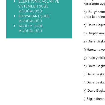
ELEKTRONİK AĞLAR VE
kararlarını u
SİSTEMLER ŞUBE
MÜDÜRLÜĞÜ
b) Bu yönetme
KONYAKART ŞUBE
arası koordin
MÜDÜRLÜĞÜ
c) Daire Başka
YAZILIM ŞUBE
MÜDÜRLÜĞÜ
d) Disiplin ami
e) Daire Başka
f) Harcama ye
g) İhale yetki
h) Daire Başka
i) Daire Başka
j) Daire Başka
k) Daire Başka
l) Bilgi edinm