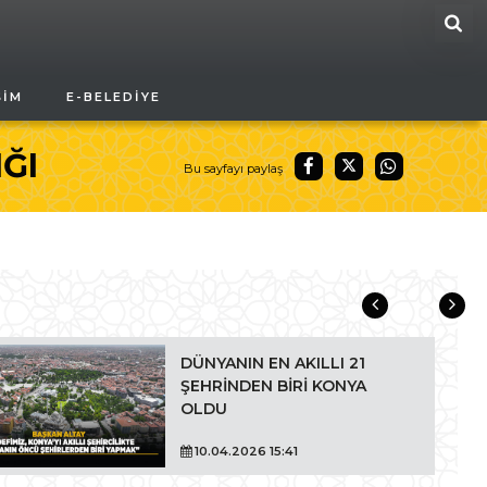
ARA
ŞIM
E-BELEDIYE
IĞI
Bu sayfayı paylaş
DÜNYANIN EN AKILLI 21
ŞEHRİNDEN BİRİ KONYA
OLDU
10.04.2026 15:41