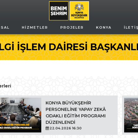
MSAL
HIZMETLER
PROJELER
KONYA
İLETI
LGİ İŞLEM DAİRESİ BAŞKANL
rleri
KONYA BÜYÜKŞEHİR
PERSONELİNE YAPAY ZEKÂ
ODAKLI EĞİTİM PROGRAMI
DÜZENLENDİ
22.04.2026 16:30