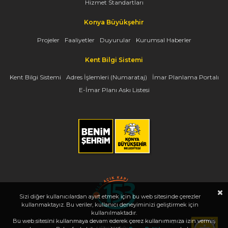
Hizmet Standartları
Konya Büyükşehir
Projeler
Faaliyetler
Duyurular
Kurumsal Haberler
Kent Bilgi Sistemi
Kent Bilgi Sistemi
Adres İşlemleri (Numarataj)
İmar Planlama Portalı
E-İmar Planı Askı Listesi
Sizi diğer kullanıcılardan ayırt etmek için bu web sitesinde çerezler
kullanmaktayız. Bu veriler, kullanıcı deneyiminizi geliştirmek için
kullanılmaktadır.
Bu web sitesini kullanmaya devam ederek çerez kullanımımıza izin vermiş
Copyright 2026, www.konya.bel.tr - Tüm Hakları Saklıdır - Bilgi İşlem Dairesi
Başkanlığı