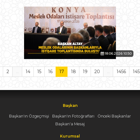
18.06.2026 10:50
2
...
14
15
16
17
18
19
20
...
1456
145
Başkan
Başkan'ın Özgeçmişi
Başkan'ın Fotoğrafları
Önceki Başkanlar
Başkan'a Mesaj
Kurumsal