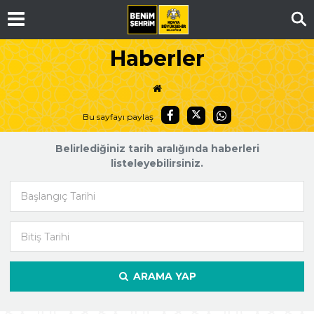
Ar
Haberler
Bu sayfayı paylaş
Belirlediğiniz tarih aralığında haberleri
listeleyebilirsiniz.
Başlangıç Tarihi
Bitiş Tarihi
ARAMA YAP