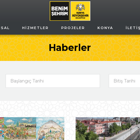
MSAL
HIZMETLER
PROJELER
KONYA
İLETI
Haberler
Başlangıç Tarihi
Bitiş Tarihi