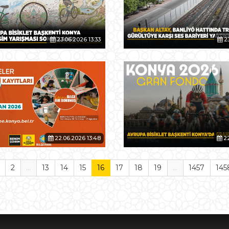
23.06.2026 13:33
23
22.06.2026 13:48
22
2
...
13
14
15
16
17
18
19
...
1457
145