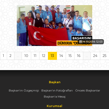
14.10.2014 12:03
1
2
...
10
11
12
13
14
15
16
...
24
25
Başkan
Başkan'ın Özgeçmişi
Başkan'ın Fotoğrafları
Önceki Başkanlar
Başkan'a Mesaj
Kurumsal