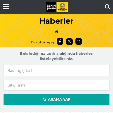
Ar
Haberler
Bu sayfayı paylaş
Belirlediğiniz tarih aralığında haberleri
listeleyebilirsiniz.
Başlangıç Tarihi
Bitiş Tarihi
ARAMA YAP