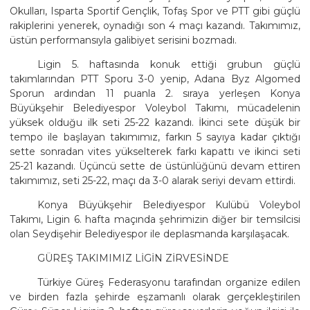
Okulları, Isparta Sportif Gençlik, Tofaş Spor ve PTT gibi güçlü
rakiplerini yenerek, oynadığı son 4 maçı kazandı. Takımımız,
üstün performansıyla galibiyet serisini bozmadı.
Ligin 5. haftasında konuk ettiği grubun güçlü
takımlarından PTT Sporu 3-0 yenip, Adana Byz Algomed
Sporun ardından 11 puanla 2. sıraya yerleşen Konya
Büyükşehir Belediyespor Voleybol Takımı, mücadelenin
yüksek olduğu ilk seti 25-22 kazandı. İkinci sete düşük bir
tempo ile başlayan takımımız, farkın 5 sayıya kadar çıktığı
sette sonradan vites yükselterek farkı kapattı ve ikinci seti
25-21 kazandı. Üçüncü sette de üstünlüğünü devam ettiren
takımımız, seti 25-22, maçı da 3-0 alarak seriyi devam ettirdi.
Konya Büyükşehir Belediyespor Kulübü Voleybol
Takımı, Ligin 6. hafta maçında şehrimizin diğer bir temsilcisi
olan Seydişehir Belediyespor ile deplasmanda karşılaşacak.
GÜREŞ TAKIMIMIZ LİGİN ZİRVESİNDE
Türkiye Güreş Federasyonu tarafından organize edilen
ve birden fazla şehirde eşzamanlı olarak gerçekleştirilen