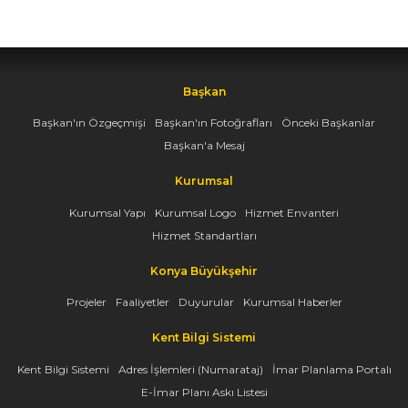
Başkan
Başkan'ın Özgeçmişi
Başkan'ın Fotoğrafları
Önceki Başkanlar
Başkan'a Mesaj
Kurumsal
Kurumsal Yapı
Kurumsal Logo
Hizmet Envanteri
Hizmet Standartları
Konya Büyükşehir
Projeler
Faaliyetler
Duyurular
Kurumsal Haberler
Kent Bilgi Sistemi
Kent Bilgi Sistemi
Adres İşlemleri (Numarataj)
İmar Planlama Portalı
E-İmar Planı Askı Listesi