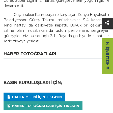
Güreş Süper Liginin 2. haftası güreşseverlerin yoğun ilgisi ile
devam etti.
Güçlü rakibi Kasımpaşa ile karşılaşan Konya Büyükşehir
Belediyespor Güreş Takımı, müsabakaları 5-4 kazanarak,
ikinci haftayı da galibiyetle kapattı. Büyük bir çekişmeye
sahne olan müsabakalarda üstün performans sergileyen
güreşçilerimiz bu sonuçla 2. haftayı da galibiyetle kapatarak
ligde zirveye yerleşti.
HIZLI ERIŞIM
HABER FOTOĞRAFLARI
BASIN KURULUŞLARI IÇIN;
HABER METNI IÇIN TIKLAYIN
HABER FOTOĞRAFLARI IÇIN TIKLAYIN