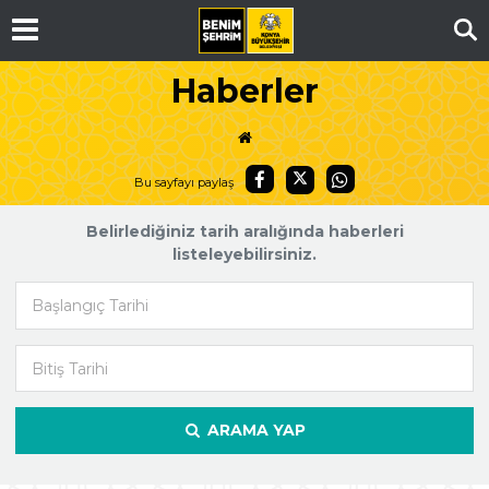
Ar
Haberler
Bu sayfayı paylaş
Belirlediğiniz tarih aralığında haberleri
listeleyebilirsiniz.
Başlangıç Tarihi
Bitiş Tarihi
ARAMA YAP