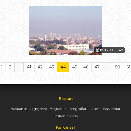
18.11.2005 10:47
1
2
...
41
42
43
44
45
46
47
...
50
51
Başkan
Başkan'ın Özgeçmişi
Başkan'ın Fotoğrafları
Önceki Başkanlar
Başkan'a Mesaj
Kurumsal