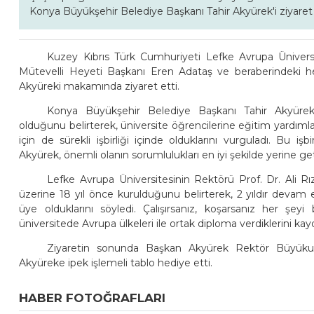
Konya Büyükşehir Belediye Başkanı Tahir Akyürek'i ziyaret e
Kuzey Kıbrıs Türk Cumhuriyeti Lefke Avrupa Üniversit
Mütevelli Heyeti Başkanı Eren Adataş ve beraberindeki he
Akyüreki makamında ziyaret etti.
Konya Büyükşehir Belediye Başkanı Tahir Akyürek, 
olduğunu belirterek, üniversite öğrencilerine eğitim yardıml
için de sürekli işbirliği içinde olduklarını vurguladı. Bu iş
Akyürek, önemli olanın sorumlulukları en iyi şekilde yerine g
Lefke Avrupa Üniversitesinin Rektörü Prof. Dr. Ali Rız
üzerine 18 yıl önce kurulduğunu belirterek, 2 yıldır devam e
üye olduklarını söyledi. Çalışırsanız, koşarsanız her şeyi 
üniversitede Avrupa ülkeleri ile ortak diploma verdiklerini kayd
Ziyaretin sonunda Başkan Akyürek Rektör Büyüku
Akyüreke ipek işlemeli tablo hediye etti.
HABER FOTOĞRAFLARI