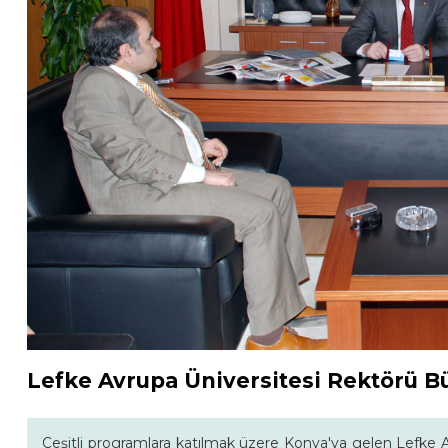
Lefke Avrupa Üniversitesi Rektörü B
Çeşitli programlara katılmak üzere Konya'ya gelen Lefke A