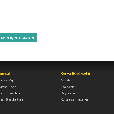
RI IÇIN TIKLAYIN
umsal
Konya Büyükşehir
umsal Yapı
Projeler
umsal Logo
Faaliyetler
met Envanteri
Duyurular
et Standartları
Kurumsal Haberler