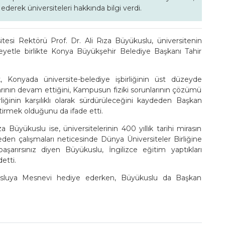
derek üniversiteleri hakkında bilgi verdi.
esi Rektörü Prof. Dr. Ali Rıza Büyükuslu, üniversitenin
yetle birlikte Konya Büyükşehir Belediye Başkanı Tahir
Konyada üniversite-belediye işbirliğinin üst düzeyde
arının devam ettiğini, Kampusun fiziki sorunlarının çözümü
birliğinin karşılıklı olarak sürdürüleceğini kaydeden Başkan
etirmek olduğunu da ifade etti.
a Büyükuslu ise, üniversitelerinin 400 yıllık tarihi mirasın
den çalışmaları neticesinde Dünya Üniversiteler Birliğine
başarırsınız diyen Büyükuslu, İngilizce eğitim yaptıkları
etti.
sluya Mesnevi hediye ederken, Büyükuslu da Başkan