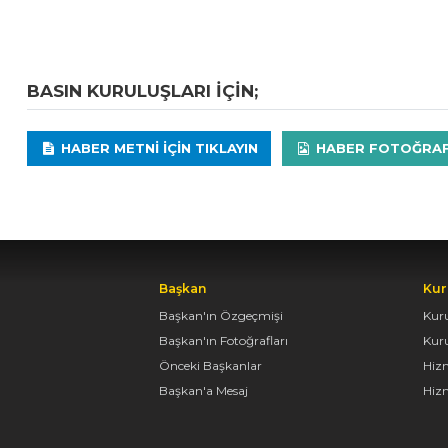
BASIN KURULUŞLARI IÇIN;
HABER METNI IÇIN TIKLAYIN
HABER FOTOĞRAFLA
Başkan
Kur
Başkan'ın Özgeçmişi
Kur
Başkan'ın Fotoğrafları
Kur
Önceki Başkanlar
Hiz
Başkan'a Mesaj
Hizm