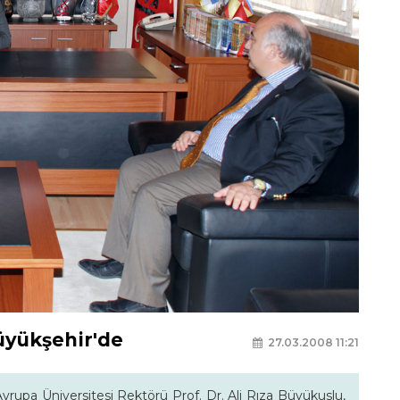
üyükşehir'de
27.03.2008 11:21
vrupa Üniversitesi Rektörü Prof. Dr. Ali Rıza Büyükuslu,