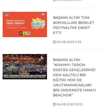
BAŞKAN ALTAY TÜM
KONYALILARI BİSİKLET
FESTİVALİ’NE DAVET
ETTİ
04.08.2026 11:16
BAŞKAN ALTAY:
“KONYA'YI TERCİH
EDECEK GENÇLERİMİZİ
HEM KALİTELİ BİR
EĞİTİM HEM DE
UNUTAMAYACAKLARI
BİR ÜNİVERSİTE HAYATI
BEKLİYOR”
04.08.2026 10:10