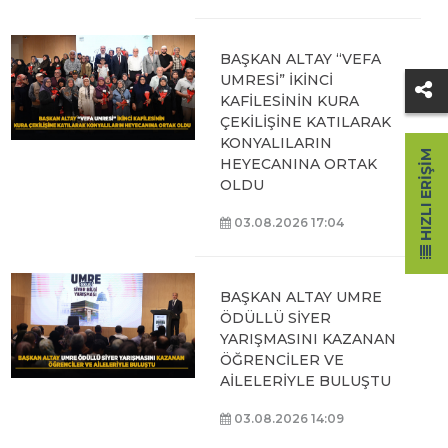
BAŞKAN ALTAY “VEFA
UMRESİ” İKİNCİ
KAFİLESİNİN KURA
ÇEKİLİŞİNE KATILARAK
KONYALILARIN
HIZLI ERIŞIM
HEYECANINA ORTAK
OLDU
03.08.2026 17:04
BAŞKAN ALTAY UMRE
ÖDÜLLÜ SİYER
YARIŞMASINI KAZANAN
ÖĞRENCİLER VE
AİLELERİYLE BULUŞTU
03.08.2026 14:09