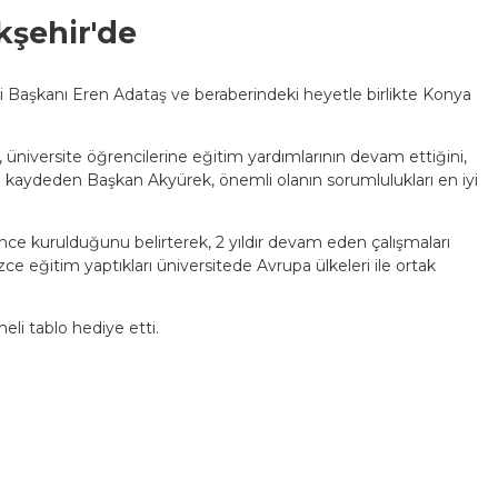
kşehir'de
i Başkanı Eren Adataş ve beraberindeki heyetle birlikte Konya
üniversite öğrencilerine eğitim yardımlarının devam ettiğini,
eğini kaydeden Başkan Akyürek, önemli olanın sorumlulukları en iyi
l önce kurulduğunu belirterek, 2 yıldır devam eden çalışmaları
izce eğitim yaptıkları üniversitede Avrupa ülkeleri ile ortak
i tablo hediye etti.