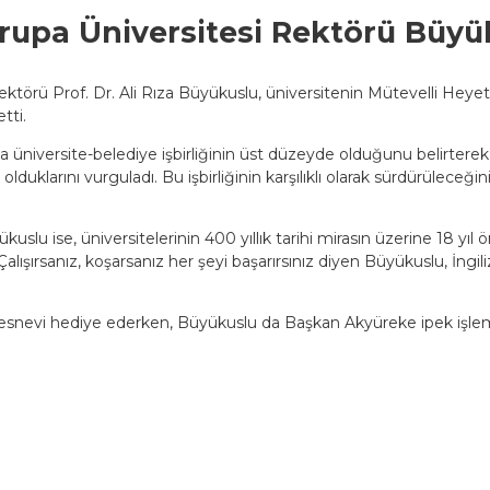
rupa Üniversitesi Rektörü Büyü
ktörü Prof. Dr. Ali Rıza Büyükuslu, üniversitenin Mütevelli Heyet
tti.
niversite-belediye işbirliğinin üst düzeyde olduğunu belirterek, 
e olduklarını vurguladı. Bu işbirliğinin karşılıklı olarak sürdürülec
kuslu ise, üniversitelerinin 400 yıllık tarihi mirasın üzerine 18 yı
Çalışırsanız, koşarsanız her şeyi başarırsınız diyen Büyükuslu, İngil
nevi hediye ederken, Büyükuslu da Başkan Akyüreke ipek işlemel