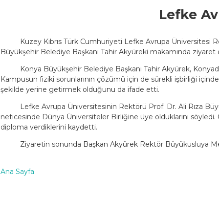
Lefke Av
Kuzey Kıbrıs Türk Cumhuriyeti Lefke Avrupa Üniversitesi Re
Büyükşehir Belediye Başkanı Tahir Akyüreki makamında ziyaret e
Konya Büyükşehir Belediye Başkanı Tahir Akyürek, Konyada ü
Kampusun fiziki sorunlarının çözümü için de sürekli işbirliği içind
şekilde yerine getirmek olduğunu da ifade etti.
Lefke Avrupa Üniversitesinin Rektörü Prof. Dr. Ali Rıza Büyü
neticesinde Dünya Üniversiteler Birliğine üye olduklarını söyledi. 
diploma verdiklerini kaydetti.
Ziyaretin sonunda Başkan Akyürek Rektör Büyükusluya Mes
Ana Sayfa