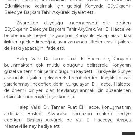
Etkinliklerine katılmak için geldiği Konyada Büyükşehir
Belediye Başkanı Tahir Akyüreki ziyaret etti.
Ziyaretten duyduğu memnuniyeti dile getiren
Büyükşehir Belediye Başkanı Tahir Akyürek, Vali El Hacce ve
beraberindeki heyetin ziyaretinin Konya ile Halep arasındaki
ilişkileri güçlendireceğini, aynı zamanda ülkeler arası ilişkilere
de katkı yapacağını ifade etti.
Halep Valisi Dr. Tamer Fuat El Hacce ise, Konyada
bulunmaktan çok mutlu olduğunu belirterek, Konyanın
güzel ve temiz bir şehir olduğunu kaydetti. Türkiye ile Suriye
arasındaki ilişkileri geliştirerek tecrübelerden karşılıklı olarak
yararlanmayı hedeflediklerini vurgulayan El Hacce, Halepte
de önemli bir yeri olan Mevlanayı anmak için düzenlenen
etkinlikler nedeniyle teşekkür etti.
Halep Valisi Dr. Tamer Fuat El Hacce, konuşmasının
ardından Başkan Akyüreke semazen maketi hediye
ederken; Başkan Akyürek de Vali El Hacceye Arapça
Mesnevi ile ney hediye etti.