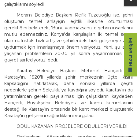
çalıştıklarını söyledi.
Meram Belediye Başkanı Refik Tuzcuoğlu ise, şehri
oluşturan temel anlayışın eşitlik ilkesine oturtulması
gerektiğini belirterek, 'Bunu yapmazsanız o şehrin insanlarını
mutlu edemezsiniz. Konya'da karşılaşılan iki temel sorun
HIZLI ERIŞIM
olan nüfustaki hızlı artış ve şehirlerdeki hızlı gelişmeye ayak
uydurmak için imarlaşmaya önem veriyoruz. Yani, şu anda
yaşanan problemlerin 20-30 yıl sonra yaşanmaması için
gayret sarfediyoruz' dedi.
Karatay Belediye Başkanı Mehmet Hançerli de,
Karatay'ın, 1920'li yıllarda şehir merkezinin üçte ikisini
kapsadığını hatırlatarak, daha sonraki yıllarda çeşitli
nedenlerle şehrin Selçuklu'ya kaydığını söyledi. Karatay'ın da
yatırımlardan gerekli payı alması için çalıştıklarını kaydeden
Hançerli, Büyükşehir Belediyesi ve kamu kurumlarının
desteği ile Karatay'ın ortasında bir kent merkezi oluşturarak
Karatay'ın gelişimini sağladıklarını vurguladı.
ÖDÜL KAZANAN PROJELERE ÖDÜLLERİ VERİLDİ