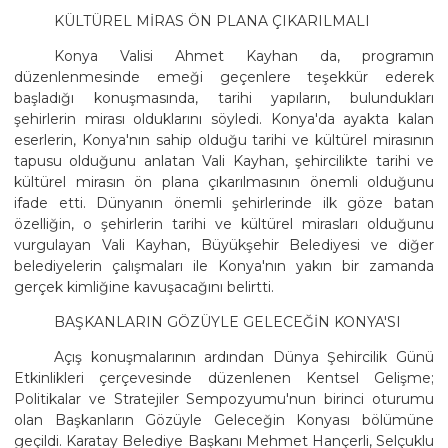
KÜLTÜREL MİRAS ÖN PLANA ÇIKARILMALI
Konya Valisi Ahmet Kayhan da, programın
düzenlenmesinde emeği geçenlere teşekkür ederek
başladığı konuşmasında, tarihi yapıların, bulundukları
şehirlerin mirası olduklarını söyledi. Konya'da ayakta kalan
eserlerin, Konya'nın sahip olduğu tarihi ve kültürel mirasının
tapusu olduğunu anlatan Vali Kayhan, şehircilikte tarihi ve
kültürel mirasın ön plana çıkarılmasının önemli olduğunu
ifade etti. Dünyanın önemli şehirlerinde ilk göze batan
özelliğin, o şehirlerin tarihi ve kültürel mirasları olduğunu
vurgulayan Vali Kayhan, Büyükşehir Belediyesi ve diğer
belediyelerin çalışmaları ile Konya'nın yakın bir zamanda
gerçek kimliğine kavuşacağını belirtti.
BAŞKANLARIN GÖZÜYLE GELECEĞİN KONYA'SI
Açış konuşmalarının ardından Dünya Şehircilik Günü
Etkinlikleri çerçevesinde düzenlenen Kentsel Gelişme;
Politikalar ve Stratejiler Sempozyumu'nun birinci oturumu
olan Başkanların Gözüyle Geleceğin Konyası bölümüne
geçildi. Karatay Belediye Başkanı Mehmet Hançerli, Selçuklu