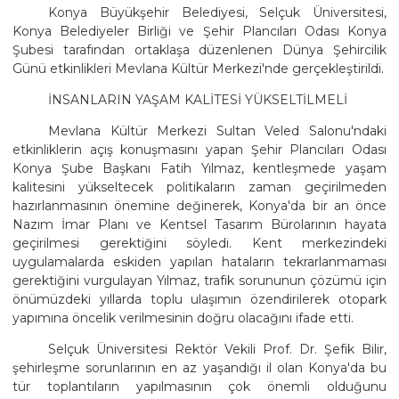
Konya Büyükşehir Belediyesi, Selçuk Üniversitesi,
Konya Belediyeler Birliği ve Şehir Plancıları Odası Konya
Şubesi tarafından ortaklaşa düzenlenen Dünya Şehircilik
Günü etkinlikleri Mevlana Kültür Merkezi'nde gerçekleştirildi.
İNSANLARIN YAŞAM KALİTESİ YÜKSELTİLMELİ
Mevlana Kültür Merkezi Sultan Veled Salonu'ndaki
etkinliklerin açış konuşmasını yapan Şehir Plancıları Odası
Konya Şube Başkanı Fatih Yılmaz, kentleşmede yaşam
kalitesini yükseltecek politikaların zaman geçirilmeden
hazırlanmasının önemine değinerek, Konya'da bir an önce
Nazım İmar Planı ve Kentsel Tasarım Bürolarının hayata
geçirilmesi gerektiğini söyledi. Kent merkezindeki
uygulamalarda eskiden yapılan hataların tekrarlanmaması
gerektiğini vurgulayan Yılmaz, trafik sorununun çözümü için
önümüzdeki yıllarda toplu ulaşımın özendirilerek otopark
yapımına öncelik verilmesinin doğru olacağını ifade etti.
Selçuk Üniversitesi Rektör Vekili Prof. Dr. Şefik Bilir,
şehirleşme sorunlarının en az yaşandığı il olan Konya'da bu
tür toplantıların yapılmasının çok önemli olduğunu