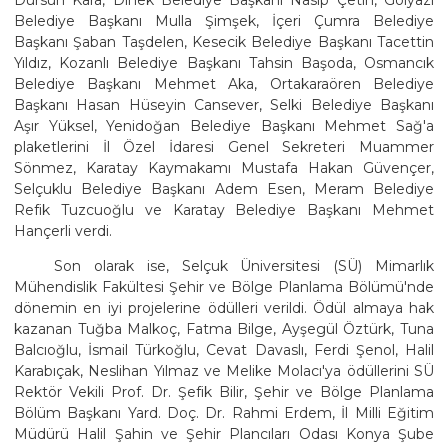
Dursun Kara, Dinek Belediye Başkanı Nasip Çetin, Gölyazı
Belediye Başkanı Mulla Şimşek, İçeri Çumra Belediye
Başkanı Şaban Taşdelen, Kesecik Belediye Başkanı Tacettin
Yıldız, Kozanlı Belediye Başkanı Tahsin Başoda, Osmancık
Belediye Başkanı Mehmet Aka, Ortakaraören Belediye
Başkanı Hasan Hüseyin Cansever, Selki Belediye Başkanı
Aşır Yüksel, Yenidoğan Belediye Başkanı Mehmet Sağ'a
plaketlerini İl Özel İdaresi Genel Sekreteri Muammer
Sönmez, Karatay Kaymakamı Mustafa Hakan Güvençer,
Selçuklu Belediye Başkanı Adem Esen, Meram Belediye
Refik Tuzcuoğlu ve Karatay Belediye Başkanı Mehmet
Hançerli verdi.
Son olarak ise, Selçuk Üniversitesi (SÜ) Mimarlık
Mühendislik Fakültesi Şehir ve Bölge Planlama Bölümü'nde
dönemin en iyi projelerine ödülleri verildi. Ödül almaya hak
kazanan Tuğba Malkoç, Fatma Bilge, Ayşegül Öztürk, Tuna
Balcıoğlu, İsmail Türkoğlu, Cevat Davaslı, Ferdi Şenol, Halil
Karabıçak, Neslihan Yılmaz ve Melike Molacı'ya ödüllerini SÜ
Rektör Vekili Prof. Dr. Şefik Bilir, Şehir ve Bölge Planlama
Bölüm Başkanı Yard. Doç. Dr. Rahmi Erdem, İl Milli Eğitim
Müdürü Halil Şahin ve Şehir Plancıları Odası Konya Şube