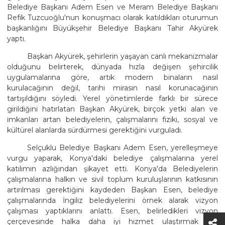
Belediye Başkanı Adem Esen ve Meram Belediye Başkanı
Refik Tuzcuoğlu'nun konuşmacı olarak katıldıkları oturumun
başkanlığını Büyükşehir Belediye Başkanı Tahir Akyürek
yaptı.
Başkan Akyürek, şehirlerin yaşayan canlı mekanizmalar
olduğunu belirterek, dünyada hızla değişen şehircilik
uygulamalarına göre, artık modern binaların nasıl
kurulacağının değil, tarihi mirasın nasıl korunacağının
tartışıldığını söyledi. Yerel yönetimlerde farklı bir sürece
girildiğini hatırlatan Başkan Akyürek, birçok yetki alan ve
imkanları artan belediyelerin, çalışmalarını fiziki, sosyal ve
kültürel alanlarda sürdürmesi gerektiğini vurguladı.
Selçuklu Belediye Başkanı Adem Esen, yerelleşmeye
vurgu yaparak, Konya'daki belediye çalışmalarına yerel
katılımın azlığından şikayet etti. Konya'da Belediyelerin
çalışmalarına halkın ve sivil toplum kuruluşlarının katkısının
artırılması gerektiğini kaydeden Başkan Esen, belediye
çalışmalarında İngiliz belediyelerini örnek alarak vizyon
çalışması yaptıklarını anlattı. Esen, belirledikleri vizyon
çerçevesinde halka daha iyi hizmet ulaştırmak için