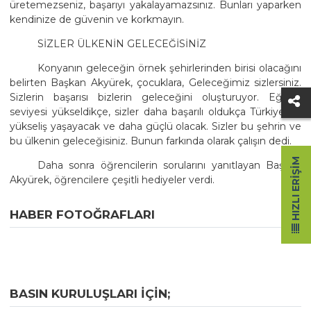
üretemezseniz, başarıyı yakalayamazsınız. Bunları yaparken
kendinize de güvenin ve korkmayın.
SİZLER ÜLKENİN GELECEĞİSİNİZ
Konyanın geleceğin örnek şehirlerinden birisi olacağını
belirten Başkan Akyürek, çocuklara, Geleceğimiz sizlersiniz.
Sizlerin başarısı bizlerin geleceğini oluşturuyor. Eğitim
seviyesi yükseldikçe, sizler daha başarılı oldukça Türkiye bir
yükseliş yaşayacak ve daha güçlü olacak. Sizler bu şehrin ve
bu ülkenin geleceğisiniz. Bunun farkında olarak çalışın dedi.
HIZLI ERIŞIM
Daha sonra öğrencilerin sorularını yanıtlayan Başkan
Akyürek, öğrencilere çeşitli hediyeler verdi.
HABER FOTOĞRAFLARI
BASIN KURULUŞLARI IÇIN;