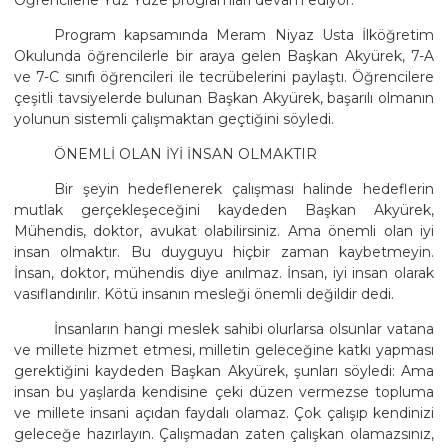
Program kapsamında Meram Niyaz Usta İlköğretim
Okulunda öğrencilerle bir araya gelen Başkan Akyürek, 7-A
ve 7-C sınıfı öğrencileri ile tecrübelerini paylaştı. Öğrencilere
çeşitli tavsiyelerde bulunan Başkan Akyürek, başarılı olmanın
yolunun sistemli çalışmaktan geçtiğini söyledi.
ÖNEMLİ OLAN İYİ İNSAN OLMAKTIR
Bir şeyin hedeflenerek çalışması halinde hedeflerin
mutlak gerçekleşeceğini kaydeden Başkan Akyürek,
Mühendis, doktor, avukat olabilirsiniz. Ama önemli olan iyi
insan olmaktır. Bu duyguyu hiçbir zaman kaybetmeyin.
İnsan, doktor, mühendis diye anılmaz. İnsan, iyi insan olarak
vasıflandırılır. Kötü insanın mesleği önemli değildir dedi.
İnsanların hangi meslek sahibi olurlarsa olsunlar vatana
ve millete hizmet etmesi, milletin geleceğine katkı yapması
gerektiğini kaydeden Başkan Akyürek, şunları söyledi: Ama
insan bu yaşlarda kendisine çeki düzen vermezse topluma
ve millete insani açıdan faydalı olamaz. Çok çalışıp kendinizi
geleceğe hazırlayın. Çalışmadan zaten çalışkan olamazsınız,