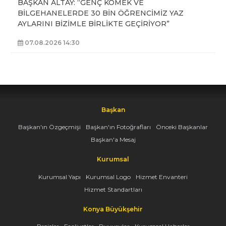
BAŞKAN ALTAY: “GENÇ KOMEK VE
BİLGEHANELERDE 30 BİN ÖĞRENCİMİZ YAZ
AYLARINI BİZİMLE BİRLİKTE GEÇİRİYOR”
07.08.2026 14:30
Başkan
Başkan'ın Özgeçmişi
Başkan'ın Fotoğrafları
Önceki Başkanlar
Başkan'a Mesaj
Kurumsal
Kurumsal Yapı
Kurumsal Logo
Hizmet Envanteri
Hizmet Standartları
Konya Büyükşehir