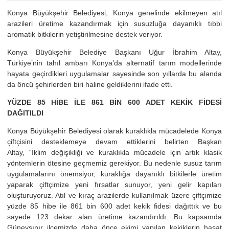
Konya Büyükşehir Belediyesi, Konya genelinde ekilmeyen atıl
arazileri üretime kazandırmak için susuzluğa dayanıklı tıbbi
aromatik bitkilerin yetiştirilmesine destek veriyor.
Konya Büyükşehir Belediye Başkanı Uğur İbrahim Altay,
Türkiye’nin tahıl ambarı Konya’da alternatif tarım modellerinde
hayata geçirdikleri uygulamalar sayesinde son yıllarda bu alanda
da öncü şehirlerden biri haline geldiklerini ifade etti.
YÜZDE 85 HİBE İLE 861 BİN 600 ADET KEKİK FİDESİ
DAĞITILDI
Konya Büyükşehir Belediyesi olarak kuraklıkla mücadelede Konya
çiftçisini desteklemeye devam ettiklerini belirten Başkan
Altay, “İklim değişikliği ve kuraklıkla mücadele için artık klasik
yöntemlerin ötesine geçmemiz gerekiyor. Bu nedenle susuz tarım
uygulamalarını önemsiyor, kuraklığa dayanıklı bitkilerle üretim
yaparak çiftçimize yeni fırsatlar sunuyor, yeni gelir kapıları
oluşturuyoruz. Atıl ve kıraç arazilerde kullanılmak üzere çiftçimize
yüzde 85 hibe ile 861 bin 600 adet kekik fidesi dağıttık ve bu
sayede 123 dekar alan üretime kazandırıldı. Bu kapsamda
Güneysınır ilçemizde daha önce ekimi yapılan kekiklerin hasat