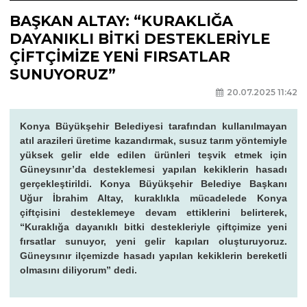
BAŞKAN ALTAY: “KURAKLIĞA
DAYANIKLI BİTKİ DESTEKLERİYLE
ÇİFTÇİMİZE YENİ FIRSATLAR
SUNUYORUZ”
20.07.2025 11:42
Konya Büyükşehir Belediyesi tarafından kullanılmayan
atıl arazileri üretime kazandırmak, susuz tarım yöntemiyle
yüksek gelir elde edilen ürünleri teşvik etmek için
Güneysınır’da desteklemesi yapılan kekiklerin hasadı
gerçekleştirildi. Konya Büyükşehir Belediye Başkanı
Uğur İbrahim Altay, kuraklıkla mücadelede Konya
çiftçisini desteklemeye devam ettiklerini belirterek,
“Kuraklığa dayanıklı bitki destekleriyle çiftçimize yeni
fırsatlar sunuyor, yeni gelir kapıları oluşturuyoruz.
Güneysınır ilçemizde hasadı yapılan kekiklerin bereketli
olmasını diliyorum” dedi.