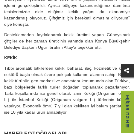
işlemi gerçekleştirildi. Ayrıca bölgeye kazandırdığımız damıtma
tesislerimizde elde ettiğimiz kekik yağını da ekonomiye
kazandırmış oluyoruz. Çiftçimiz için bereketli olmasını diliyorum”
diye konuştu.
Desteklemeden faydalanarak kekik üretimi yapan Güneysınırlı
çiftçiler de her zaman üreticinin yanında olan Konya Büyükşehir
Belediye Başkanı Uğur İbrahim Altay’a teşekkür etti.
KEKİK
Tıbbi aromatik bitkilerden kekik; baharat, ilaç, kozmetik ve kimya
sektörü̈ başta olmak üzere pek çok kullanım alanına sahip. Birçok
kekik türünün gen merkezi ve anavatanı konumunda olan Türkiye,
bazı bölgelerde farklı türler doğadan toplanarak pazarlanıyor.
Tarla koşullarında ise genel olarak İzmir Kekiği (Origanum onites
HIZLI ERIŞIM
L.) ile İstanbul Kekiği (Origanum vulgare L.) türlerinin kültürü̈
yapılıyor. Ekonomik ömrü̈ 7 yıl olan kekikten iyi bakım şartlarında
ise 10 yıla kadar ürün alınabiliyor.
HABER FOTOĞRAFLARI