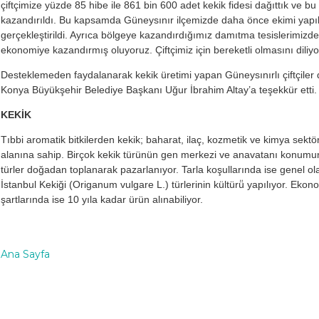
çiftçimize yüzde 85 hibe ile 861 bin 600 adet kekik fidesi dağıttık ve 
kazandırıldı. Bu kapsamda Güneysınır ilçemizde daha önce ekimi yapıla
gerçekleştirildi. Ayrıca bölgeye kazandırdığımız damıtma tesislerimizde 
ekonomiye kazandırmış oluyoruz. Çiftçimiz için bereketli olmasını diliy
Desteklemeden faydalanarak kekik üretimi yapan Güneysınırlı çiftçiler
Konya Büyükşehir Belediye Başkanı Uğur İbrahim Altay’a teşekkür etti.
KEKİK
Tıbbi aromatik bitkilerden kekik; baharat, ilaç, kozmetik ve kimya sekt
alanına sahip. Birçok kekik türünün gen merkezi ve anavatanı konumun
türler doğadan toplanarak pazarlanıyor. Tarla koşullarında ise genel ola
İstanbul Kekiği (Origanum vulgare L.) türlerinin kültürü̈ yapılıyor. Ekon
şartlarında ise 10 yıla kadar ürün alınabiliyor.
Ana Sayfa