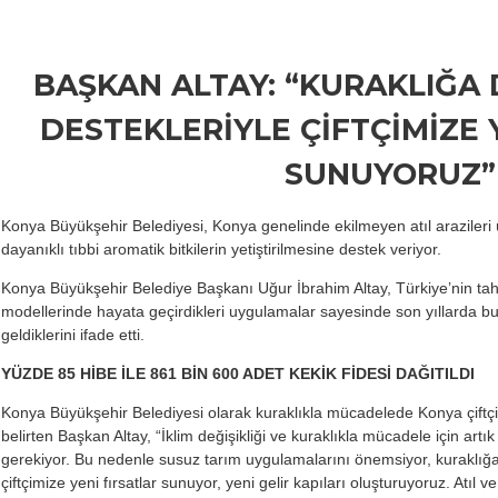
BAŞKAN ALTAY: “KURAKLIĞA D
DESTEKLERİYLE ÇİFTÇİMİZE 
SUNUYORUZ”
Konya Büyükşehir Belediyesi, Konya genelinde ekilmeyen atıl arazileri
dayanıklı tıbbi aromatik bitkilerin yetiştirilmesine destek veriyor.
Konya Büyükşehir Belediye Başkanı Uğur İbrahim Altay, Türkiye’nin tahı
modellerinde hayata geçirdikleri uygulamalar sayesinde son yıllarda bu
geldiklerini ifade etti.
YÜZDE 85 HİBE İLE 861 BİN 600 ADET KEKİK FİDESİ DAĞITILDI
Konya Büyükşehir Belediyesi olarak kuraklıkla mücadelede Konya çiftçi
belirten Başkan Altay, “İklim değişikliği ve kuraklıkla mücadele için ar
gerekiyor. Bu nedenle susuz tarım uygulamalarını önemsiyor, kuraklığa 
çiftçimize yeni fırsatlar sunuyor, yeni gelir kapıları oluşturuyoruz. Atıl 