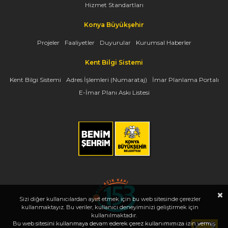
Hizmet Standartları
Konya Büyükşehir
Projeler
Faaliyetler
Duyurular
Kurumsal Haberler
Kent Bilgi Sistemi
Kent Bilgi Sistemi
Adres İşlemleri (Numarataj)
İmar Planlama Portalı
E-İmar Planı Askı Listesi
Sizi diğer kullanıcılardan ayırt etmek için bu web sitesinde çerezler
kullanmaktayız. Bu veriler, kullanıcı deneyiminizi geliştirmek için
kullanılmaktadır.
Bu web sitesini kullanmaya devam ederek çerez kullanımımıza izin vermiş
Copyright 2026, www.konya.bel.tr - Tüm Hakları Saklıdır - Bilgi İşlem Dairesi