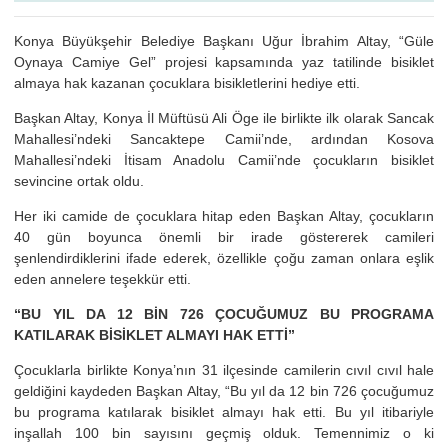
Konya Büyükşehir Belediye Başkanı Uğur İbrahim Altay, “Güle
Oynaya Camiye Gel” projesi kapsamında yaz tatilinde bisiklet
almaya hak kazanan çocuklara bisikletlerini hediye etti.
Başkan Altay, Konya İl Müftüsü Ali Öge ile birlikte ilk olarak Sancak
Mahallesi’ndeki Sancaktepe Camii’nde, ardından Kosova
Mahallesi’ndeki İtisam Anadolu Camii’nde çocukların bisiklet
sevincine ortak oldu.
Her iki camide de çocuklara hitap eden Başkan Altay, çocukların
40 gün boyunca önemli bir irade göstererek camileri
şenlendirdiklerini ifade ederek, özellikle çoğu zaman onlara eşlik
eden annelere teşekkür etti.
“BU YIL DA 12 BİN 726 ÇOCUĞUMUZ BU PROGRAMA
KATILARAK BİSİKLET ALMAYI HAK ETTİ”
Çocuklarla birlikte Konya’nın 31 ilçesinde camilerin cıvıl cıvıl hale
geldiğini kaydeden Başkan Altay, “Bu yıl da 12 bin 726 çocuğumuz
bu programa katılarak bisiklet almayı hak etti. Bu yıl itibariyle
inşallah 100 bin sayısını geçmiş olduk. Temennimiz o ki