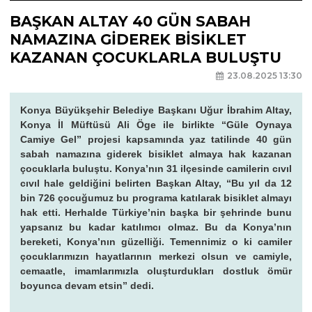
BAŞKAN ALTAY 40 GÜN SABAH
NAMAZINA GİDEREK BİSİKLET
KAZANAN ÇOCUKLARLA BULUŞTU
23.08.2025 13:30
Konya Büyükşehir Belediye Başkanı Uğur İbrahim Altay,
Konya İl Müftüsü Ali Öge ile birlikte “Güle Oynaya
Camiye Gel” projesi kapsamında yaz tatilinde 40 gün
sabah namazına giderek bisiklet almaya hak kazanan
çocuklarla buluştu. Konya’nın 31 ilçesinde camilerin cıvıl
cıvıl hale geldiğini belirten Başkan Altay, “Bu yıl da 12
bin 726 çocuğumuz bu programa katılarak bisiklet almayı
hak etti. Herhalde Türkiye’nin başka bir şehrinde bunu
yapsanız bu kadar katılımcı olmaz. Bu da Konya’nın
bereketi, Konya’nın güzelliği. Temennimiz o ki camiler
çocuklarımızın hayatlarının merkezi olsun ve camiyle,
cemaatle, imamlarımızla oluşturdukları dostluk ömür
boyunca devam etsin” dedi.