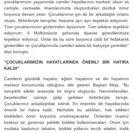
çocuklarımızın yaşamında camiler hayatlarının merkezi olsun ve
camiyle, cemaatle, imamlarımızla oluşturdukları dostluk ömür
boyunca devam etsin. Çocuklarımız için de bir arkadaşlık ortamı
oluştu. Birbirleriyle tanıştılar, hepsine ayrı ayrı teşekkür ediyorum.
Tüm çocuklarımızın gözlerinden öpüyorum. Tüm ailelere teşekkür
ediyorum. İl Müftümüzün şahsında diyanet görevlilerimize
teşekkür ediyoruz. Onlar da bu süre boyunca ciddi bir fedakarlık
gösterdiler ve çocuklarımızla camileri adeta bir bahçeye çevirdiler”
diye konuştu.
“ÇOCUKLARIMIZIN HAYATLARINDA ÖNEMLİ BİR HATIRA
KALDI”
Camilerin gündelik hayatın, eğitim hayatının ve din hayatının
merkezi konumunda olduğunu dile getiren Başkan Altay, “Bu
tanışıklık aileler arasında bir köprü oluşturdu. Hanımefendiler,
beyefendiler camiye gidip gelirken birbirleriyle tanıştı.
Çocuklarımız arkadaşlıklar edindi. En önemlisi de hayatlarında
önemli bir hatıra kaldı. Herhalde bu aldıkları, hak ettikleri
bisikletleri ömür boyunca unutmayacaklar. Onlardan ricamız
kasksız ve güvensiz şekilde bisiklet kullanmamaları. Onun için
mutlaka kaskımızı takalım, bisiklet yollarını tercih edelim, trafik