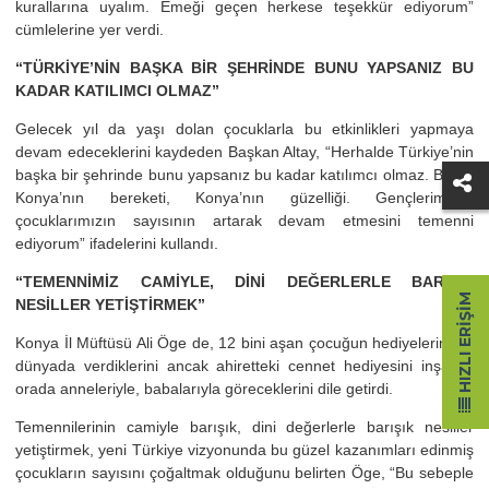
kurallarına uyalım. Emeği geçen herkese teşekkür ediyorum”
cümlelerine yer verdi.
“TÜRKİYE’NİN BAŞKA BİR ŞEHRİNDE BUNU YAPSANIZ BU
KADAR KATILIMCI OLMAZ”
Gelecek yıl da yaşı dolan çocuklarla bu etkinlikleri yapmaya
devam edeceklerini kaydeden Başkan Altay, “Herhalde Türkiye’nin
başka bir şehrinde bunu yapsanız bu kadar katılımcı olmaz. Bu da
Konya’nın bereketi, Konya’nın güzelliği. Gençlerimizin,
çocuklarımızın sayısının artarak devam etmesini temenni
ediyorum” ifadelerini kullandı.
“TEMENNİMİZ CAMİYLE, DİNİ DEĞERLERLE BARIŞIK
HIZLI ERIŞIM
NESİLLER YETİŞTİRMEK”
Konya İl Müftüsü Ali Öge de, 12 bini aşan çocuğun hediyelerini bu
dünyada verdiklerini ancak ahiretteki cennet hediyesini inşallah
orada anneleriyle, babalarıyla göreceklerini dile getirdi.
Temennilerinin camiyle barışık, dini değerlerle barışık nesiller
yetiştirmek, yeni Türkiye vizyonunda bu güzel kazanımları edinmiş
çocukların sayısını çoğaltmak olduğunu belirten Öge, “Bu sebeple