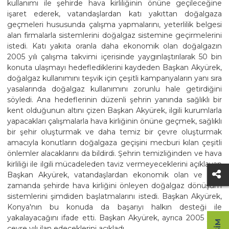
kullanımı ile şehirde hava kirliliğinin önüne geçileceğine
işaret ederek, vatandaşlardan katı yakıttan doğalgaza
geçmeleri hususunda çalışma yapmalarını, yeterlilik belgesi
alan firmalarla sistemlerini doğalgaz sistemine geçirmelerini
istedi. Katı yakıta oranla daha ekonomik olan doğalgazın
2005 yılı çalışma takvimi içerisinde yaygınlaştırılarak 50 bin
konuta ulaşmayı hedeflediklerini kaydeden Başkan Akyürek,
doğalgaz kullanımını teşvik için çeşitli kampanyaların yanı sıra
yasalarında doğalgaz kullanımını zorunlu hale getirdiğini
söyledi. Ana hedeflerinin düzenli şehrin yanında sağlıklı bir
kent olduğunun altını çizen Başkan Akyürek, ilgili kurumlarla
yapacakları çalışmalarla hava kirliğinin önüne geçmek, sağlıklı
bir şehir oluşturmak ve daha temiz bir çevre oluşturmak
amacıyla konutların doğalgaza geçişini mecburi kılan çeşitli
önlemler alacaklarını da bildirdi. Şehrin temizliğinden ve hava
kirliliği ile ilgili mücadeleden taviz vermeyeceklerini açıklayan
Başkan Akyürek, vatandaşlardan ekonomik olan ve aynı
zamanda şehirde hava kirliğini önleyen doğalgaz dönüşüm
sistemlerini şimdiden başlatmalarını istedi. Başkan Akyürek,
Konya'nın bu konuda da başarıyı halkın desteği ile
yakalayacağını ifade etti. Başkan Akyürek, ayrıca 2005 yılını
çevre yılı ilan edeceklerini açıkladı.