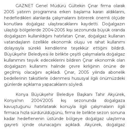
GAZNET Genel Müdürü Gültekin Çınar firma olarak
2005 yatırım programına erken başlama kararı aldıklarını,
hedefledikleri alanlarda çalışmalarını bitirerek önemli ölçüde
konutlara doğalgaz ulaştıracaklarını kaydetti. Doğalgazın
ulaştığı bölgelerde 2004-2005 kışı sezonunda büyük oranda
doğalgazın kullanıldığını hatırlatan Çınar, doğalgaz kullanan
vatandaşların özellikle ekonomik oluşu ve rahat kullanımı
dolayısıyla sürekli kendilerine teşekkür ettiğini bildirdi.
Büyükşehir Belediyesi ile birlikte çeşitli çalışmalarla doğalgaz
kullanımını teşvik edeceklerini bildiren Çınar ekonomik olan
doğalgazın kullanımı halinde çevre kirliğinin önüne de
geçilmiş olacağını açıkladı. Çınar, 2005 yılında abonelik
bedellerinin taksitlerle ödenmesi hususyal ilgili önümüzdeki
günlerde açıklama yapacaklarını söyledi.
Konya Büyükşehir Belediye Başkanı Tahir Akyürek,
Konya'nın 2004'2005 kış sezonunda doğalgaza
kavuştuğunu hatırlatarak konuyla ilgili çalışmaların ilgili
firmaca hızla sürdürüldüğünü, firma ile birlikte sezon sonuna
kadar hedeflenenin üstünde bölgeye doğalgaz ulaştırma
gayreti içinde olunacağını açıkladı. Akyürek, doğalgaz