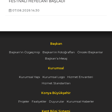
FESTİVALİ HEYECANI BAŞLADI
07.08.2026 14:30
Başkan
Başkan'ın Özgeçmişi
Başkan'ın Fotoğrafları
Önceki Başkanlar
Başkan'a Mesaj
Kurumsal
Kurumsal Yapı
Kurumsal Logo
Hizmet Envanteri
Hizmet Standartları
Konya Büyükşehir
Projeler
Faaliyetler
Duyurular
Kurumsal Haberler
Kent Bilgi Sistemi