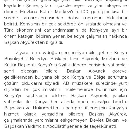
kaydeden Şener, yıllardır çözülemeyen ve yılan hikayesine
dönen Mevlana Kültür Merkezi'nin 100 gün gibi kısa bir
sürede tamamlanmasından dolayı memnun olduklarını
belirtti. Konya'nın bir çok sektörde ön sıralarda olmasını ve
Türk ekonomisini canlandırmasının da Konya'ya ayrı bir
önem kattığını bildiren Şener, belediye çalışmaları hakkında
Başkan Akyürek'ten bilgi aldı.
Ziyaretten duyduğu memnuniyeti dile getiren Konya
Büyükşehir Belediye Başkanı Tahir Akyürek, Mevlana ve
Kültür Başkenti Konya'nın 5 yıllık dönem içerisinde yatırımlar
şehri olacağını bildirdi. Başkan Akyürek göreve
geldiklerinden bu yana bir çok Konya ve Bölge sorununa
çözüm olduklarını söyledi. AB müzakere sürecinde yurt
dışından bir çok misafirin incelemelerde bulunmak için
Konya'yı seçtiklerini bildiren Başkan Akyürek, yapılan
yatırımlar ile Konya her alanda öncü olacağını belirtti.
Başbakan ve Hükümetten alınan pozitif enerjinin Konya'ya
hizmet olarak yansıdığını bildiren Başkan Akyürek,
çalışmalarında yardımlarını esirgemeyen Devlet Bakanı ve
Başbakan Yardımcısı Abdüllatif Şener'e de teşekkür etti.