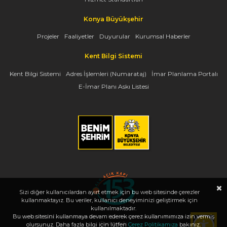
Konya Büyükşehir
Projeler
Faaliyetler
Duyurular
Kurumsal Haberler
Kent Bilgi Sistemi
Kent Bilgi Sistemi
Adres İşlemleri (Numarataj)
İmar Planlama Portalı
E-İmar Planı Askı Listesi
Sizi diğer kullanıcılardan ayırt etmek için bu web sitesinde çerezler
kullanmaktayız. Bu veriler, kullanıcı deneyiminizi geliştirmek için
kullanılmaktadır.
Bu web sitesini kullanmaya devam ederek çerez kullanımımıza izin vermiş
Copyright 2026, www.konya.bel.tr - Tüm Hakları Saklıdır - Bilgi İşlem Dairesi
Başkanlığı
olursunuz. Daha fazla bilgi için lütfen
Çerez Politikamıza
bakınız.