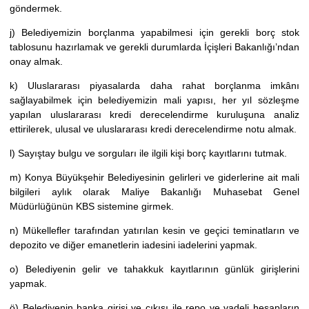
göndermek.
j) Belediyemizin borçlanma yapabilmesi için gerekli borç stok
tablosunu hazırlamak ve gerekli durumlarda İçişleri Bakanlığı’ndan
onay almak.
k) Uluslararası piyasalarda daha rahat borçlanma imkânı
sağlayabilmek için belediyemizin mali yapısı, her yıl sözleşme
yapılan uluslararası kredi derecelendirme kuruluşuna analiz
ettirilerek, ulusal ve uluslararası kredi derecelendirme notu almak.
l) Sayıştay bulgu ve sorguları ile ilgili kişi borç kayıtlarını tutmak.
m) Konya Büyükşehir Belediyesinin gelirleri ve giderlerine ait mali
bilgileri aylık olarak Maliye Bakanlığı Muhasebat Genel
Müdürlüğünün KBS sistemine girmek.
n) Mükellefler tarafından yatırılan kesin ve geçici teminatların ve
depozito ve diğer emanetlerin iadesini iadelerini yapmak.
o) Belediyenin gelir ve tahakkuk kayıtlarının günlük girişlerini
yapmak.
ö) Belediyenin banka girişi ve çıkışı ile repo ve vadeli hesapların