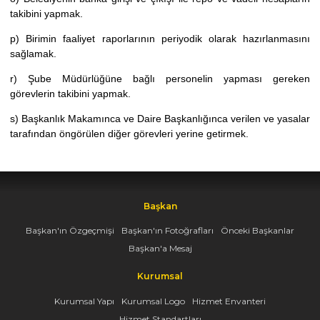
takibini yapmak.
p) Birimin faaliyet raporlarının periyodik olarak hazırlanmasını
sağlamak.
r) Şube Müdürlüğüne bağlı personelin yapması gereken
görevlerin takibini yapmak.
s) Başkanlık Makamınca ve Daire Başkanlığınca verilen ve yasalar
tarafından öngörülen diğer görevleri yerine getirmek.
Başkan
Başkan'ın Özgeçmişi
Başkan'ın Fotoğrafları
Önceki Başkanlar
Başkan'a Mesaj
Kurumsal
Kurumsal Yapı
Kurumsal Logo
Hizmet Envanteri
Hizmet Standartları