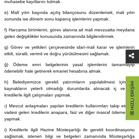
muhasebe kayıtlarını tutmak.
e) Malî yılın başında açılış bilançosunu düzenlemek, mali yılın
sonunda ise dönem sonu kapanış işlemlerini yapmak.
f) Harcama birimlerini, görev alanına ait mali mevzuatta meydana
gelen değişiklikler konusunda zamanında bilgilendirmek.
g) Görev ve yetkileri çerçevesinde idari-mali karar ve işlemlerin
etkili, süratli, verimli ve doğru yürütülmesini sağlamak.
ğ) Ödeme emri belgelerinin yasal işlemlerini tamamlayıp
ödenebilir hale getirerek emanet hesabına almak.
h) Belediyemizce gerekli yatırımların yapılabilmesi için öz
HIZLI ERIŞIM
kaynakların yeterli olmadığı durumlarda alınacak iç ve dış
kredilerle ilgili çalışmaları yapmak.
ı) Mevcut anlaşmaları yapılan kredilerin kullanımları takip etmek,
vadesi gelen kredilerin anapara, faiz ve diğer masraf ödemelerini
yapmak.
i) Kredilerle ilgili Hazine Müsteşarlığı ile gerekli koordinasyonu
sağlamak, istenen bilgi ve belgeleri zamanında Müsteşarlığa