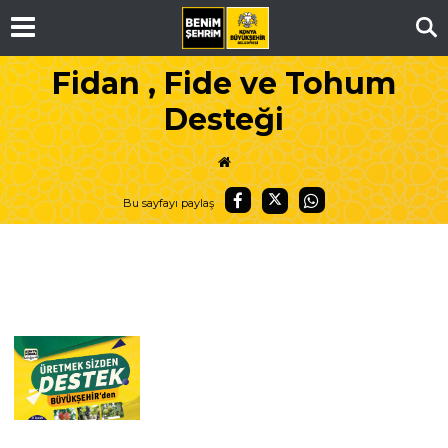
Ar
Fidan , Fide ve Tohum
Desteği
Bu sayfayı paylaş