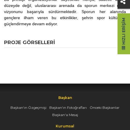
düzeyde değil, uluslararası arenada da sporun merkezi olma
vizyonunu başarıyla sürdürmektedir. Sporun her alanında
gençlere ilham veren bu etkinlikler, şehrin spor kültürünü
HIZLI ERIŞIM
güçlendirmeye devam ediyor.
PROJE GÖRSELLERI
Başkan
Başkan'ın Özgeçmişi
Başkan'ın Fotoğrafları
Önceki Başkanlar
Başkan'a Mesaj
Kurumsal