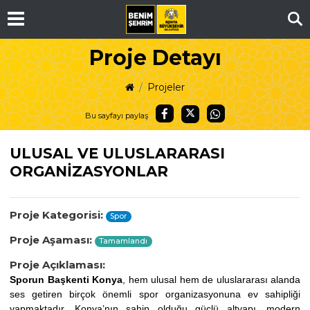
Ar
Proje Detayı
Projeler
Bu sayfayı paylaş
ULUSAL VE ULUSLARARASI
ORGANİZASYONLAR
Proje Kategorisi:
Spor
Proje Aşaması:
Tamamlandı
Proje Açıklaması:
Sporun Başkenti Konya
, hem ulusal hem de uluslararası alanda
ses getiren birçok önemli spor organizasyonuna ev sahipliği
yapmaktadır. Konya’nın sahip olduğu güçlü altyapı, modern