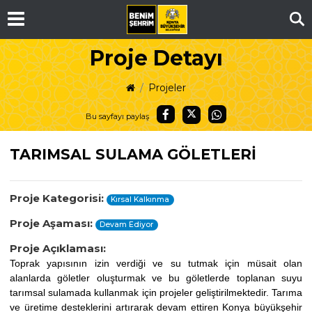
Ar
Proje Detayı
Projeler
Bu sayfayı paylaş
TARIMSAL SULAMA GÖLETLERİ
Proje Kategorisi:
Kırsal Kalkınma
Proje Aşaması:
Devam Ediyor
Proje Açıklaması:
Toprak yapısının izin verdiği ve su tutmak için müsait olan
alanlarda göletler oluşturmak ve bu göletlerde toplanan suyu
tarımsal sulamada kullanmak için projeler geliştirilmektedir. Tarıma
ve üretime desteklerini artırarak devam ettiren Konya büyükşehir