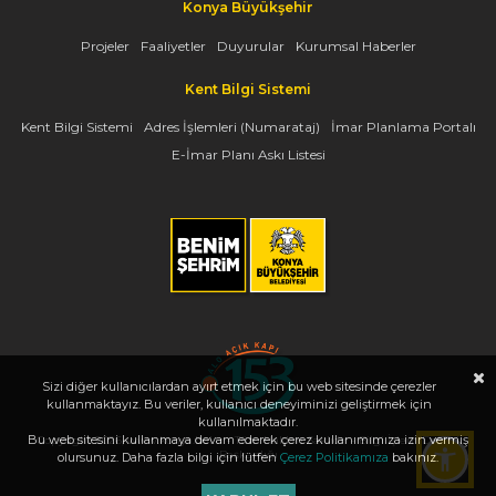
Konya Büyükşehir
Projeler
Faaliyetler
Duyurular
Kurumsal Haberler
Kent Bilgi Sistemi
Kent Bilgi Sistemi
Adres İşlemleri (Numarataj)
İmar Planlama Portalı
E-İmar Planı Askı Listesi
Sizi diğer kullanıcılardan ayırt etmek için bu web sitesinde çerezler
kullanmaktayız. Bu veriler, kullanıcı deneyiminizi geliştirmek için
kullanılmaktadır.
Bu web sitesini kullanmaya devam ederek çerez kullanımımıza izin vermiş
Copyright 2026, www.konya.bel.tr - Tüm Hakları Saklıdır - Bilgi İşlem Dairesi
Başkanlığı
olursunuz. Daha fazla bilgi için lütfen
Çerez Politikamıza
bakınız.