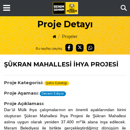
Ar
Proje Detayı
Projeler
Bu sayfayı paylaş
ŞÜKRAN MAHALLESİ İHYA PROJESİ
Proje Kategorisi:
Şehir Estetiği
Proje Aşaması:
Devam Ediyor
Proje Açıklaması:
Dar’ül Mülk ihya çalışmalarının en önemli ayaklarından birini
oluşturan Şükran Mahallesi İhya Projesi ile Şükran Mahallesi
aslına uygun olarak yeniden 37.400 m²’lik alana inşa edilecek.
Meram Belediyesi ile birlikte gerçekleştirdiğimiz dönüşüm ile