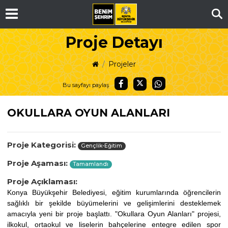
Ar
Proje Detayı
Projeler
Bu sayfayı paylaş
OKULLARA OYUN ALANLARI
Proje Kategorisi:
Gençlik-Eğitim
Proje Aşaması:
Tamamlandı
Proje Açıklaması:
Konya Büyükşehir Belediyesi, eğitim kurumlarında öğrencilerin
sağlıklı bir şekilde büyümelerini ve gelişimlerini desteklemek
amacıyla yeni bir proje başlattı. "Okullara Oyun Alanları" projesi,
ilkokul, ortaokul ve liselerin bahçelerine entegre edilen spor