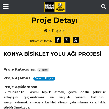
Ar
Proje Detayı
Projeler
Bu sayfayı paylaş
KONYA BİSİKLET YOLU AĞI PROJESİ
Proje Kategorisi:
Ulaşım
Proje Aşaması:
Devam Ediyor
Proje Açıklaması:
Sürdürülebilir ulaşımı teşvik etmek, çevre dostu şehircilik
anlayışını güçlendirmek ve sağlıklı yaşam kültürünü
yaygınlaştırmak amacıyla bisiklet altyapı yatırımlarını kararlılıkla
sürdürülmektedir.