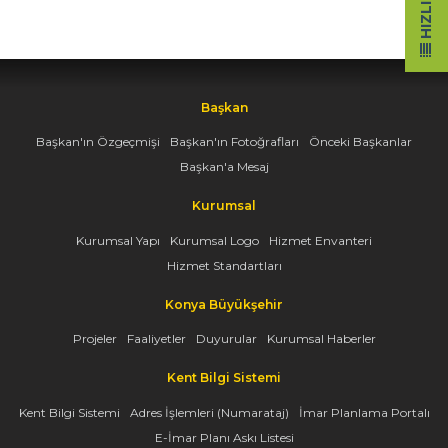
Başkan
Başkan'ın Özgeçmişi
Başkan'ın Fotoğrafları
Önceki Başkanlar
Başkan'a Mesaj
Kurumsal
Kurumsal Yapı
Kurumsal Logo
Hizmet Envanteri
Hizmet Standartları
Konya Büyükşehir
Projeler
Faaliyetler
Duyurular
Kurumsal Haberler
Kent Bilgi Sistemi
Kent Bilgi Sistemi
Adres İşlemleri (Numarataj)
İmar Planlama Portalı
E-İmar Planı Askı Listesi