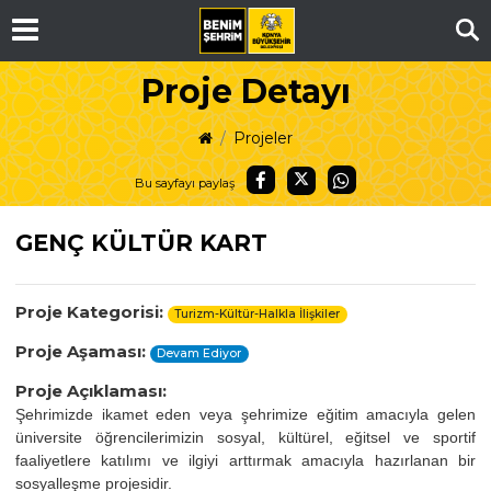
Ar
Proje Detayı
Projeler
Bu sayfayı paylaş
GENÇ KÜLTÜR KART
Proje Kategorisi:
Turizm-Kültür-Halkla İlişkiler
Proje Aşaması:
Devam Ediyor
Proje Açıklaması:
Şehrimizde ikamet eden veya şehrimize eğitim amacıyla gelen
üniversite öğrencilerimizin sosyal, kültürel, eğitsel ve sportif
faaliyetlere katılımı ve ilgiyi arttırmak amacıyla hazırlanan bir
sosyalleşme projesidir.