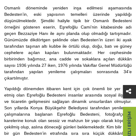
Osmanlı döneminde yeniden inşa edilmesi aşamasında
Bedesten’in, eski yapısının temelleri üzerinde yapıldığı
düşünülmektedir. Şimdiki haliyle tipik bir Osmanlı Bedesteni
örneğini gösteren eserin, Eşrefoğlu Cami’nin kitabesinde adı
geçen Bezzaziye Hanı ile aynı planda olup olmadığı tartışmadır.
Günümüzde dikdörtgen şeklinde olan Bedesten’in üzeri iki ayak
tarafından taşınan altı kubbe ile örtülü olup, doğu, batı ve güney
cephelere açılan kapıları bulunmaktadır. Her cephesinde
birbirinden bağımsız, ana cadde ve sokaklara açılan dükkân
sayısı 1936 yılında 27 iken, 1976 yılında Vakıflar Genel Müdürlüğü
tarafından yapılan yenileme çalışmaları sonrasında 34’e
çıkartılmıştır.
Yapıldığı dönemden itibaren kent için çok önemli bir yer işgal
etmiş olan Eşrefoğlu Bedesteni insanlar arasında sosyal ilişkinin
ve ticaretin gelişmesini sağlayan dinamik unsurlardan olmuştur.
Son yıllarda Konya Büyükşehir Belediyesi tarafından yenilenme
HIZLI ERIŞIM
çalışmalarına başlanan Eşrefoğlu Bedesteni, fotoğrafçıların
karelerine konuk olan sessiz ve mahzun bir yapı olarak köşesine
çekilmiş olup, aslına döneceği günleri beklemektedir. Kim bilir belki
bir gün Bedesten’in etrafında sıra sıra küçük dükkânlarda