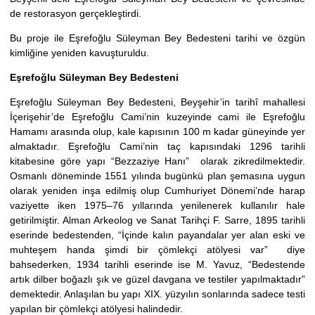
de restorasyon
gerçekleştirdi.
Bu proje ile
Eşrefoğlu Süleyman Bey Bedesteni
tarihi ve özgün
kimliğine yeniden kavuşturuldu.
Eşrefoğlu Süleyman Bey Bedesteni
Eşrefoğlu Süleyman Bey Bedesteni, Beyşehir’in tarihî mahallesi
İçerişehir’de Eşrefoğlu Cami’nin kuzeyinde cami ile Eşrefoğlu
Hamamı arasında olup, kale kapısının 100 m kadar güneyinde yer
almaktadır. Eşrefoğlu Cami’nin taç kapısındaki 1296 tarihli
kitabesine göre yapı “Bezzaziye Hanı” olarak zikredilmektedir.
Osmanlı döneminde 1551 yılında bugünkü plan şemasına uygun
olarak yeniden inşa edilmiş olup Cumhuriyet Dönemi’nde harap
vaziyette iken 1975–76 yıllarında yenilenerek kullanılır hale
getirilmiştir. Alman Arkeolog ve Sanat Tarihçi F. Sarre, 1895 tarihli
eserinde bedestenden, “İçinde kalın payandalar yer alan eski ve
muhteşem handa şimdi bir çömlekçi atölyesi var” diye
bahsederken, 1934 tarihli eserinde ise M. Yavuz, “Bedestende
artık dilber boğazlı şık ve güzel davgana ve testiler yapılmaktadır”
demektedir. Anlaşılan bu yapı XIX. yüzyılın sonlarında sadece testi
yapılan bir çömlekçi atölyesi halindedir.