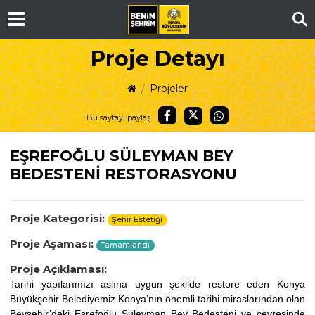
Ar
Proje Detayı
Projeler
Bu sayfayı paylaş
EŞREFOĞLU SÜLEYMAN BEY
BEDESTENİ RESTORASYONU
Proje Kategorisi:
Şehir Estetiği
Proje Aşaması:
Tamamlandı
Proje Açıklaması:
Tarihi yapılarımızı aslına uygun şekilde restore eden Konya
Büyükşehir Belediyemiz
Konya’nın önemli tarihi miraslarından olan
Beyşehir’deki
Eşrefoğlu Süleyman Bey Bedesteni
ve çevresinde