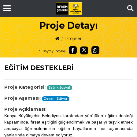
Ar
Proje Detayı
Projeler
Bu sayfayı paylaş
EĞİTİM DESTEKLERİ
Proje Kategorisi:
Sağlık Sosyal
Proje Aşaması:
Devam Ediyor
Proje Açıklaması:
Konya Büyükşehir Belediyesi tarafından yürütülen eğitim desteği
kapsamında, fırsat eşitliğini güçlendirmek ve başarıyı teşvik etmek
amacıyla öğrencilerimizin eğitim hayatlarının her aşamasında
yanlarında olmaya devam ediyoruz.