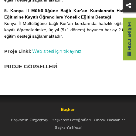
eğitim desteği sağlanmaktadır.
5. Konya İl Müftülüğüne Bağlı Kur’an Kurslarında Hafızlık
Eğitimine Kayıtlı Öğrencilere Yönelik Eğitim Desteği
Konya İl Müftülüğüne bağlı Kur’an kurslarında hafızlık eğitimine
HIZLI ERIŞIM
kayıtlı öğrencilerimize, üç yıl (9+1 dönem) boyunca her ay 2.000₺
eğitim desteği sağlanmaktadır.
Proje Linki:
Web sitesi için tıklayınız.
PROJE GÖRSELLERI
Başkan
Başkan'ın Özgeçmişi
Başkan'ın Fotoğrafları
Önceki Başkanlar
Başkan'a Mesaj