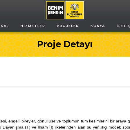
MSAL
HIZMETLER
PROJELER
KONYA
İLETI
Proje Detayı
i, engelli bireyler, gönüllüler ve toplumun tüm kesimlerini bir araya ge
ayanışma (T) ve İlham (İ) ilkelerinden alan bu yenilikçi model; spor, eği