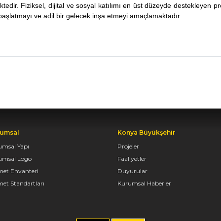
ktedir. Fiziksel, dijital ve sosyal katılımı en üst düzeyde destekleyen pr
başlatmayı ve adil bir gelecek inşa etmeyi amaçlamaktadır.
umsal
Konya Büyükşehir
umsal Yapı
Projeler
umsal Logo
Faaliyetler
met Envanteri
Duyurular
et Standartları
Kurumsal Haberler