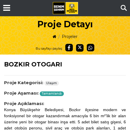
Ar
Proje Detayı
Projeler
Bu sayfayı paylaş
BOZKIR OTOGARI
Proje Kategorisi:
Ulaşım
Proje Aşaması:
Tamamlandı
Proje Açıklaması:
Konya Büyükşehir Belediyesi, Bozkır ilçesine modern ve
fonksiyonel bir otogar kazandırmak amacıyla 6 bin m²’lik bir alan
üzerine yeni bir otogar binası inşa etti. 5 adet bilet satış gişesi, 6
adet otobüs peronu, sivil araç ve otobüs park alanları, 1 adet