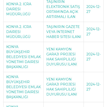
TAŞINIRIN
KONYA 2. İCRA
ELEKTRONİK SATIŞ
2024-12-
DAİRESİ
ORTAMINDA AÇIK
27
MÜDÜRLÜĞÜ
ARTIRMALI İLAN
KONYA 2. İCRA
TAŞINIRIN GAZETE
2024-12-
DAİRESİ
VEYA İNTERNET
27
MÜDÜRLÜĞÜ
HABER SİTESİ İLANI
KONYA
YENİ KAMYON
BÜYÜKŞEHİR
GARAJI PROJESİ
2024-12-
BELEDİYESİ EMLAK
HAK SAHİPLİLİĞİ
27
YÖNETİMİ DAİRESİ
DUYURUSU İLANI
BAŞKANLIĞI
KONYA
YENİ KAMYON
BÜYÜKŞEHİR
GARAJI PROJESİ
2024-12-
BELEDİYESİ EMLAK
HAK SAHİPLİLİĞİ
27
YÖNETİMİ DAİRESİ
DUYURUSU İLANI
BAŞKANLIĞI
KONYA