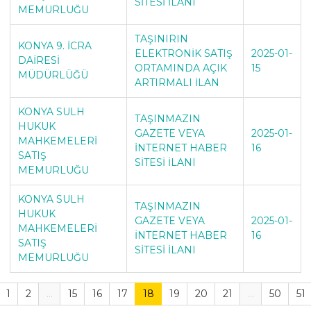
SİTESİ İLANI
MEMURLUĞU
TAŞINIRIN
KONYA 9. İCRA
ELEKTRONİK SATIŞ
2025-01-
DAİRESİ
ORTAMINDA AÇIK
15
MÜDÜRLÜĞÜ
ARTIRMALI İLAN
KONYA SULH
TAŞINMAZIN
HUKUK
GAZETE VEYA
2025-01-
MAHKEMELERİ
İNTERNET HABER
16
SATIŞ
SİTESİ İLANI
MEMURLUĞU
KONYA SULH
TAŞINMAZIN
HUKUK
GAZETE VEYA
2025-01-
MAHKEMELERİ
İNTERNET HABER
16
SATIŞ
SİTESİ İLANI
MEMURLUĞU
1
2
...
15
16
17
18
19
20
21
...
50
51