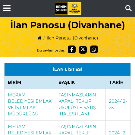
Ar
İlan Panosu (Divanhane)
İlan Panosu (Divanhane)
Bu sayfayı paylaş
İLAN LİSTESİ
BİRİM
BAŞLIK
TARİH
MERAM
TAŞINMAZLARIN
BELEDİYESİ EMLAK
KAPALI TEKLİF
2024-12-
VE İSTİMLAK
USULÜYLE SATIŞ
25
MÜDÜRLÜĞÜ
İHALESİ İLANI
MERAM
TAŞINMAZLARIN
BELEDİYESİ EMLAK
KAPALI TEKLİF
2024-12-