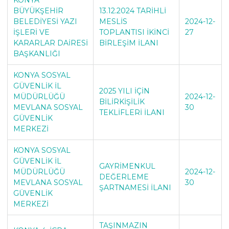
BÜYÜKŞEHİR
13.12.2024 TARİHLİ
BELEDİYESİ YAZI
MESLİS
2024-12-
İŞLERİ VE
TOPLANTISI İKİNCİ
27
KARARLAR DAİRESİ
BİRLEŞİM İLANI
BAŞKANLIĞI
KONYA SOSYAL
GÜVENLİK İL
2025 YILI İÇİN
MÜDÜRLÜĞÜ
2024-12-
BİLİRKİŞİLİK
MEVLANA SOSYAL
30
TEKLİFLERİ İLANI
GÜVENLİK
MERKEZİ
KONYA SOSYAL
GÜVENLİK İL
GAYRİMENKUL
MÜDÜRLÜĞÜ
2024-12-
DEĞERLEME
MEVLANA SOSYAL
30
ŞARTNAMESİ İLANI
GÜVENLİK
MERKEZİ
TAŞINMAZIN