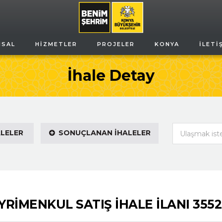
MSAL
HIZMETLER
PROJELER
KONYA
İLETI
İhale Detay
Ulaşmak istedi
ALELER
SONUÇLANAN İHALELER
RİMENKUL SATIŞ İHALE İLANI 355