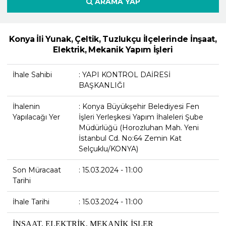
ARAMA YAP
Konya İli Yunak, Çeltik, Tuzlukçu İlçelerinde İnşaat,
Elektrik, Mekanik Yapım İşleri
İhale Sahibi
: YAPI KONTROL DAİRESİ
BAŞKANLIĞI
İhalenin
: Konya Büyükşehir Belediyesi Fen
Yapılacağı Yer
İşleri Yerleşkesi Yapım İhaleleri Şube
Müdürlüğü (Horozluhan Mah. Yeni
İstanbul Cd. No:64 Zemin Kat
Selçuklu/KONYA)
Son Müracaat
: 15.03.2024 - 11:00
Tarihi
İhale Tarihi
: 15.03.2024 - 11:00
İNŞAAT, ELEKTRİK, MEKANİK İŞLER