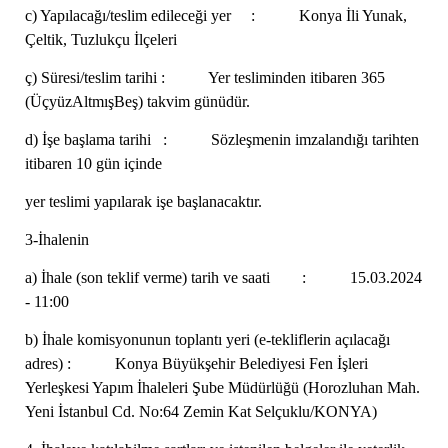
c) Yapılacağı/teslim edileceği yer : Konya İli Yunak,
Çeltik, Tuzlukçu İlçeleri
ç) Süresi/teslim tarihi : Yer tesliminden itibaren 365
(ÜçyüzAltmışBeş) takvim günüdür.
d) İşe başlama tarihi : Sözleşmenin imzalandığı tarihten
itibaren 10 gün içinde
yer teslimi yapılarak işe başlanacaktır.
3-İhalenin
a) İhale (son teklif verme) tarih ve saati : 15.03.2024
- 11:00
b) İhale komisyonunun toplantı yeri (e-tekliflerin açılacağı
adres) : Konya Büyükşehir Belediyesi Fen İşleri
Yerleşkesi Yapım İhaleleri Şube Müdürlüğü (Horozluhan Mah.
Yeni İstanbul Cd. No:64 Zemin Kat Selçuklu/KONYA)