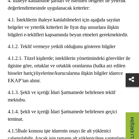
4. İhaleye katılabilme şartları ve istenilen belgeler ile yeterlik
değerlendirmesinde uygulanacak kriterler:
4.1. İsteklilerin ihaleye katılabilmeleri için aşağıda sayılan
belgeler ve yeterlik kriterleri ile fiyat dışı unsurlara ilişkin
bilgileri e-teklifleri kapsamında beyan etmeleri gerekmektedir.
4.1.2. Teklif vermeye yetkili olduğunu gösteren bilgiler
4.1.2.1. Tüzel kişilerde; isteklilerin yönetimindeki görevliler ile
ilgisine göre, ortaklar ve ortaklık oranlarına (halka arz edilen
hisseler hariç)/üyelerine/kurucularına ilişkin bilgiler idarece
EKAP’tan alınır.
4.1.3. Şekli ve içeriği İdari Şartnamede belirlenen teklif
mektubu.
4.1.4. Şekli ve içeriği İdari Şartnamede belirlenen geçici
teminat.
HIZLI ERIŞIM
4.1.5İhale konusu işte idarenin onayı ile alt yüklenici
çalıştırılabilir. Ancak işin tamamı alt yüklenicilere yaptırılamaz.