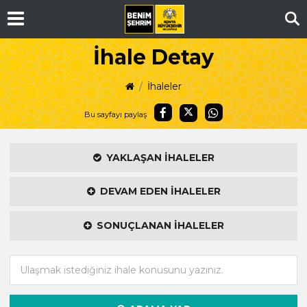
Ar
İhale Detay
İhaleler
Bu sayfayı paylaş
YAKLAŞAN İHALELER
DEVAM EDEN İHALELER
SONUÇLANAN İHALELER
Ulaşmak istediğiniz ihale konusunu yazınız.